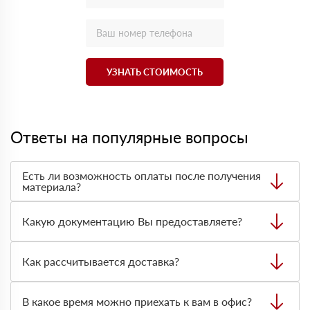
УЗНАТЬ СТОИМОСТЬ
Ответы на популярные вопросы
Есть ли возможность оплаты после получения
материала?
Да. Самый распространенный способ оплаты у нас -
оплата по факту получения товара. При этом, если
Какую документацию Вы предоставляете?
доставленный товар был ненадлежащего качества, то
Вы вправе от него отказаться.
С каждой товарной позицией мы предоставляем все
сертификаты и паспорта качества, а также товарно-
Как рассчитывается доставка?
транспортную накладную.
После оформления заявки с Вами свяжется
персональный менеджер для уточнения деталей заказа.
В какое время можно приехать к вам в офис?