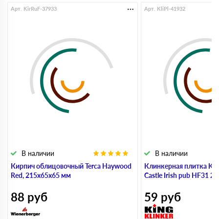
Арт. KirRuF-37933
Арт. KliPl-41932
В наличии
В наличии
Кирпич облицовочный Terca Haywood
Клинкерная плитка KI
Red, 215х65х65 мм
Castle Irish pub HF31 
88
руб
59
руб