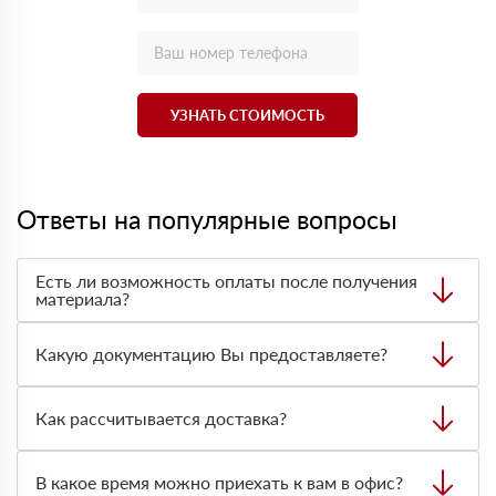
УЗНАТЬ СТОИМОСТЬ
Ответы на популярные вопросы
Есть ли возможность оплаты после получения
материала?
Да. Самый распространенный способ оплаты у нас -
оплата по факту получения товара. При этом, если
Какую документацию Вы предоставляете?
доставленный товар был ненадлежащего качества, то
Вы вправе от него отказаться.
С каждой товарной позицией мы предоставляем все
сертификаты и паспорта качества, а также товарно-
Как рассчитывается доставка?
транспортную накладную.
После оформления заявки с Вами свяжется
персональный менеджер для уточнения деталей заказа.
В какое время можно приехать к вам в офис?