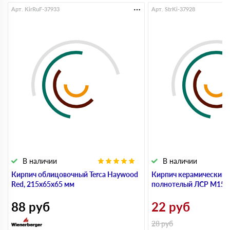
Арт. KirRuF-37933
Арт. StrKi-37928
В наличии
В наличии
Кирпич облицовочный Terca Haywood
Кирпич керамический 
Red, 215х65х65 мм
полнотелый ЛСР М150,
88
руб
22
руб
28
руб