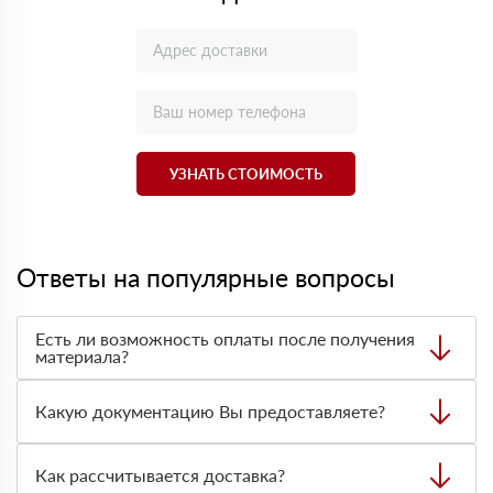
УЗНАТЬ СТОИМОСТЬ
Ответы на популярные вопросы
Есть ли возможность оплаты после получения
материала?
Да. Самый распространенный способ оплаты у нас -
оплата по факту получения товара. При этом, если
Какую документацию Вы предоставляете?
доставленный товар был ненадлежащего качества, то
Вы вправе от него отказаться.
С каждой товарной позицией мы предоставляем все
сертификаты и паспорта качества, а также товарно-
Как рассчитывается доставка?
транспортную накладную.