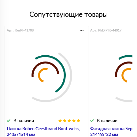
Сопутствующие товары
Арт. KerPl-41708
Арт. PliDlPIK-44017
В наличии
В наличии
Плитка Roben Geestbrand Bunt-weiss,
Фасадная плитка Sepia 
240х71х14 мм
214*65*22 мм