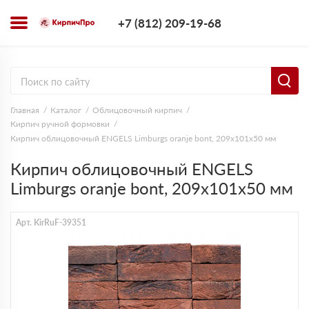
+7 (812) 209-1
+7 (812) 209-19-68
Заказать з
Главная
Каталог
Облицовочный кирпич
Кирпич ручной формовки
Кирпич облицовочный ENGELS Limburgs oranje bont, 209х101х50 мм
Кирпич облицовочный ENGELS
Limburgs oranje bont, 209х101х50 мм
Арт. KirRuF-39351