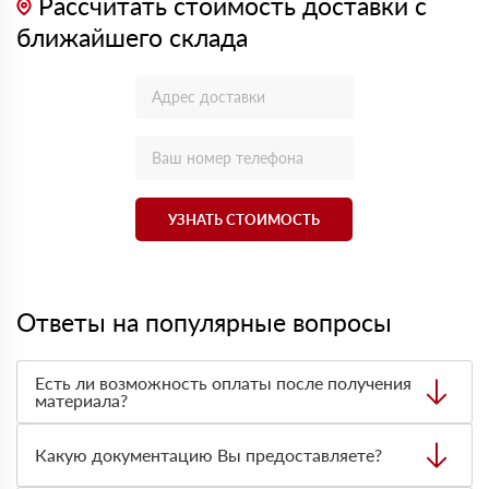
Рассчитать стоимость доставки с
ближайшего склада
УЗНАТЬ СТОИМОСТЬ
Ответы на популярные вопросы
Есть ли возможность оплаты после получения
материала?
Да. Самый распространенный способ оплаты у нас -
оплата по факту получения товара. При этом, если
Какую документацию Вы предоставляете?
доставленный товар был ненадлежащего качества, то