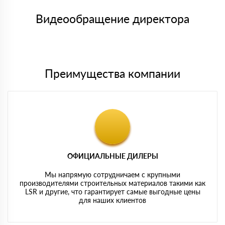
Номер карты (PAN) должен иметь не менее 15 и не более 19
товара, количество. После оплаты осуществляется доставка
символов
либо Вы забираете товар со склада самовывоза.
Видеообращение директора
Мы принимаем платежи с сайта по следующим банковским
картам
Преимущества компании
ОФИЦИАЛЬНЫЕ ДИЛЕРЫ
Мы напрямую сотрудничаем с крупными
производителями строительных материалов такими как
LSR и другие, что гарантирует самые выгодные цены
для наших клиентов