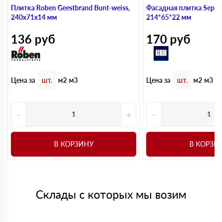
Плитка Roben Geestbrand Bunt-weiss,
Фасадная плитка Sepia 
240х71х14 мм
214*65*22 мм
136
руб
170
руб
Цена за
Цена за
шт.
м2
м3
шт.
м2
м3
-
+
-
В КОРЗИНУ
В КОРЗИ
Склады с которых мы возим