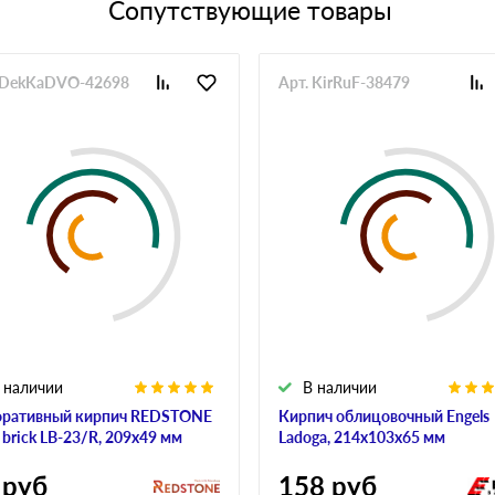
Сопутствующие товары
 DekKaDVO-42698
Арт. KirRuF-38479
 наличии
В наличии
ративный кирпич REDSTONE
Кирпич облицовочный Engels
t brick LB-23/R, 209х49 мм
Ladoga, 214х103х65 мм
руб
158
руб