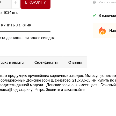
+
В КОРЗИНУ
Узнать стои
: 1024 шт.
В наличии
КУПИТЬ В 1 КЛИК
Наш
ста
доставка при заказе сегодня
авка и оплата
Сертификаты
Отзывы
там продукцию крупнейших кирпичных заводов. Мы осуществляем 
 облицовочный Донские зори Шахматово, 215х50х65 мм купить по 
зводитель данной модели - Донские зори, она имеет цвет - Бежевый
вки||Под старину||Ретро. Звоните и заказывайте!