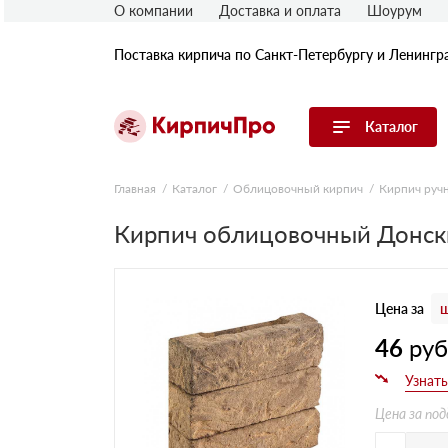
О компании
Доставка и оплата
Шоурум
Поставка кирпича по Санкт-Петербургу и Ленингр
Каталог
Перейти в каталог
Главная
Каталог
Облицовочный кирпич
Кирпич руч
Кирпич облицовочный Донск
Строительный (рядовой) кирпич
Облицовочный (лицевой) кирпич
Керамический широкоформатный
блок
Цена за
ш
Фасадная плитка, камень, декор
Печной кирпич
46
ру
Брусчатка и мощение
Кладочные смеси
Цена за под