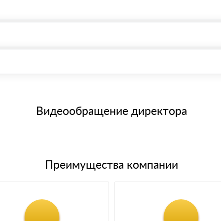
, возможна через системы электронных платежей.
иема материала после проверки качества и количества заказанног
15 и не более 19 символов
е номенклатуру товара, количество. После оплаты осуществляется 
щим банковским картам
Видеообращение директора
Преимущества компании