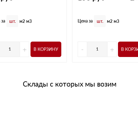
 за
Цена за
шт.
м2
м3
шт.
м2
м3
+
-
+
В КОРЗИНУ
В КОРЗ
Склады с которых мы возим