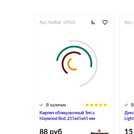
Арт. KirRuF-37933
Арт.
В наличии
В
Кирпич облицовочный Terca
Деко
Haywood Red, 215х65х65 мм
Ligh
88
руб
15