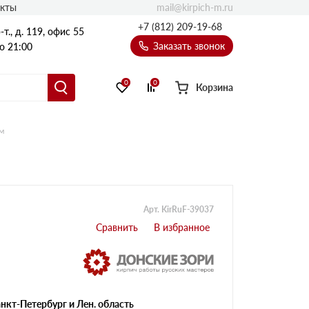
mail@kirpich-m.ru
акты
+7 (812) 209-19-68
т., д. 119, офис 55
Заказать звонок
о 21:00
0
0
Корзина
м
Арт. KirRuF-39037
нкт-Петербург и Лен. область