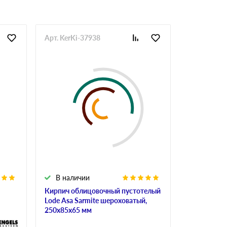
Арт. KerKi-37938
Арт. StrKi-
В наличии
В налич
Кирпич облицовочный пустотелый
Кирпич ке
Lode Asa Sarmite шероховатый,
строитель
250х85х65 мм
М150, 250х