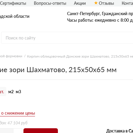
Сертификаты
Вопросы-ответы
Акции
Отзывы
Конт
Санкт-Петербург, Граждaнский пр-
адской области
Часы работы: ежедневно с 8:00 д
ной формовки
Кирпич облицовочный Донские зори Шахматово, 215х50х65 м
Рядовой кирпич
ие зори Шахматово, 215х50х65 мм
Полнотелый
Пустотелый
т.
м2
м3
б
дон: 47 104 руб
Доставка в Са