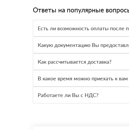
Ответы на популярные вопрос
Есть ли возможность оплаты после 
Да. Самый распространенный способ оплаты у н
вправе от него отказаться.
Какую документацию Вы предоставл
С каждой товарной позицией мы предоставляем
Как рассчитывается доставка?
После оформления заявки с Вами свяжется пер
стоимости и сроков доставки, которые впослед
В какое время можно приехать к вам
Вы можете приехать к нам в офис по адресу: Са
Работаете ли Вы с НДС?
Да, мы работаем с НДС 20% — то есть на общ