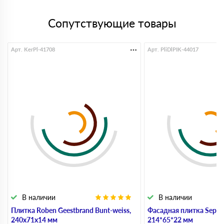
Сопутствующие товары
Арт. KerPl-41708
Арт. PliDlPIK-44017
В наличии
В наличии
Плитка Roben Geestbrand Bunt-weiss,
Фасадная плитка Sepia 
240х71х14 мм
214*65*22 мм