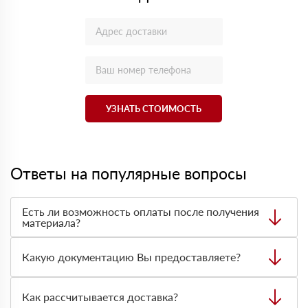
УЗНАТЬ СТОИМОСТЬ
Ответы на популярные вопросы
Есть ли возможность оплаты после получения
материала?
Да. Самый распространенный способ оплаты у нас -
оплата по факту получения товара. При этом, если
Какую документацию Вы предоставляете?
доставленный товар был ненадлежащего качества, то
Вы вправе от него отказаться.
С каждой товарной позицией мы предоставляем все
сертификаты и паспорта качества, а также товарно-
Как рассчитывается доставка?
транспортную накладную.