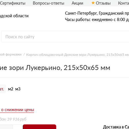
Сертификаты
Вопросы-ответы
Акции
Отзывы
Конт
Санкт-Петербург, Граждaнский пр-
адской области
Часы работы: ежедневно с 8:00 д
ной формовки
Кирпич облицовочный Донские зори Лукерьино, 215х50х65 м
Рядовой кирпич
е зори Лукерьино, 215х50х65 мм
Полнотелый
Пустотелый
т.
м2
м3
б
дон: 39 936 руб
Доставка в Са