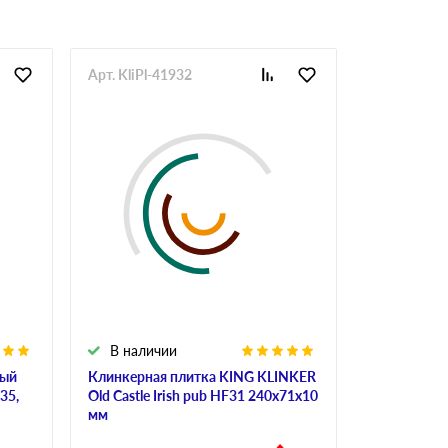
Арт. KliPl-41932
Арт. KirRu
В наличии
В налич
лый
Клинкерная плитка KING KLINKER
Кирпич обл
35,
Old Castle Irish pub HF31 240х71х10
Haywood Re
мм
88
руб