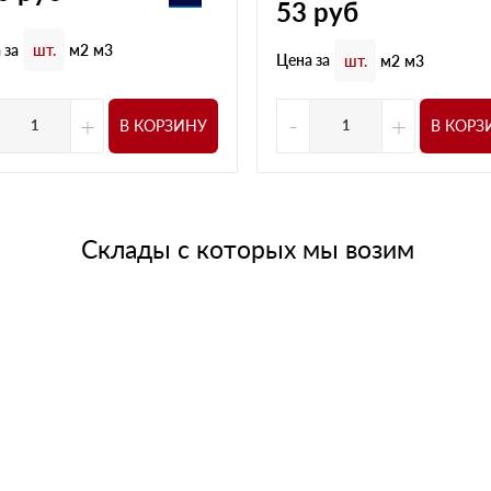
53
руб
 за
шт.
м2
м3
Цена за
шт.
м2
м3
+
-
+
В КОРЗИНУ
В КОРЗ
Склады с которых мы возим