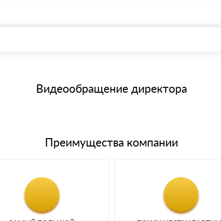
, возможна через системы электронных платежей.
иема материала после проверки качества и количества заказанног
15 и не более 19 символов
е номенклатуру товара, количество. После оплаты осуществляется 
щим банковским картам
Видеообращение директора
Преимущества компании