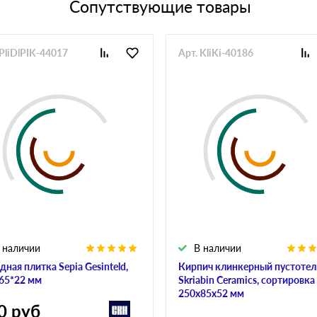
Сопутствующие товары
 PliDlPIK-44017
Арт. KliKi-40186
 наличии
В наличии
дная плитка Sepia Gesinteld,
Кирпич клинкерный пустоте
65*22 мм
Skriabin Ceramics, сортировка 
250х85х52 мм
0
руб