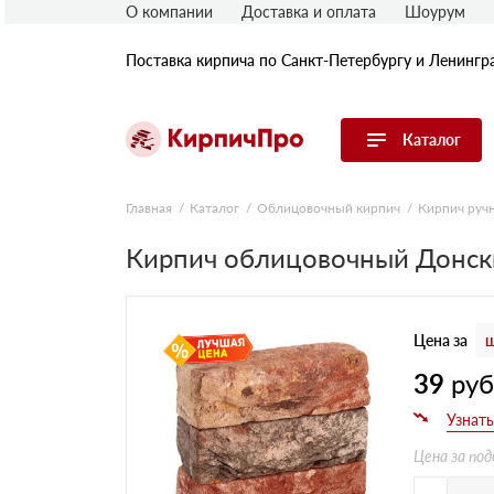
О компании
Доставка и оплата
Шоурум
Поставка кирпича по Санкт-Петербургу и Ленингр
Каталог
Перейти в каталог
Главная
Каталог
Облицовочный кирпич
Кирпич руч
Кирпич облицовочный Донски
Строительный (рядовой) кирпич
Облицовочный (лицевой) кирпич
Керамический широкоформатный
блок
Цена за
ш
Фасадная плитка, камень, декор
Печной кирпич
39
ру
Брусчатка и мощение
Кладочные смеси
Цена за под