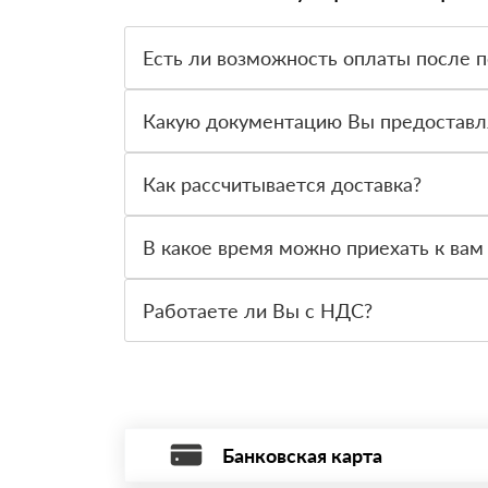
Есть ли возможность оплаты после 
Да. Самый распространенный способ оплаты у н
вправе от него отказаться.
Какую документацию Вы предоставл
С каждой товарной позицией мы предоставляем
Как рассчитывается доставка?
После оформления заявки с Вами свяжется пер
стоимости и сроков доставки, которые впослед
В какое время можно приехать к вам
Вы можете приехать к нам в офис по адресу: Са
Работаете ли Вы с НДС?
Да, мы работаем с НДС 20% — то есть на общ
Банковская карта