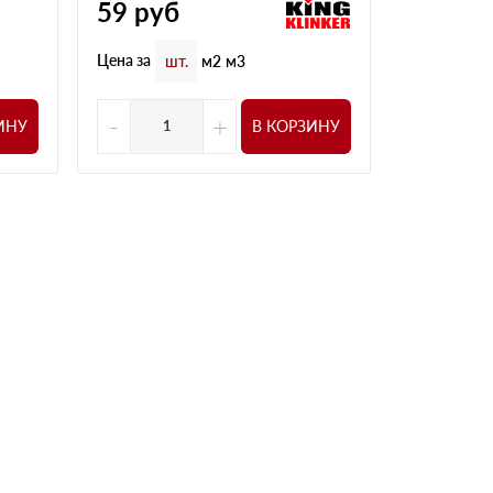
59
руб
Цена за
шт
Цена за
шт.
м2
м3
-
+
-
ИНУ
В КОРЗИНУ