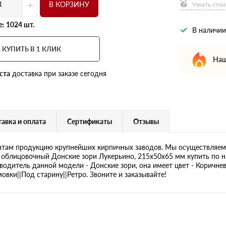
+
В КОРЗИНУ
Узнать стои
: 1024 шт.
В наличии
КУПИТЬ В 1 КЛИК
Наш
ста
доставка при заказе сегодня
авка и оплата
Сертификаты
Отзывы
там продукцию крупнейших кирпичных заводов. Мы осуществляем 
 облицовочный Донские зори Лукерьино, 215х50х65 мм купить по н
зводитель данной модели - Донские зори, она имеет цвет - Коричнев
вки||Под старину||Ретро. Звоните и заказывайте!