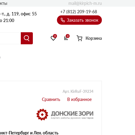
mail@kirpich-m.ru
акты
+7 (812) 209-19-68
т., д. 119, офис 55
Заказать звонок
о 21:00
0
0
Корзина
м
Арт. KirRuF-39234
нкт-Петербург и Лен. область