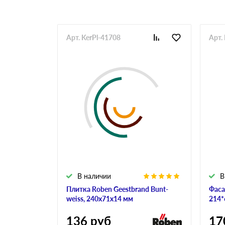
Арт. KerPl-41708
Арт.
В наличии
В
Плитка Roben Geestbrand Bunt-
Фаса
weiss, 240х71х14 мм
214*
136
руб
17