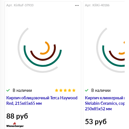
Арт. KirRuF-37933
Арт. KliKi-40186
В наличии
В наличии
Кирпич облицовочный Terca Haywood
Кирпич клинкерный пу
Red, 215х65х65 мм
Skriabin Ceramics, сорт
250х85х52 мм
88
руб
53
руб