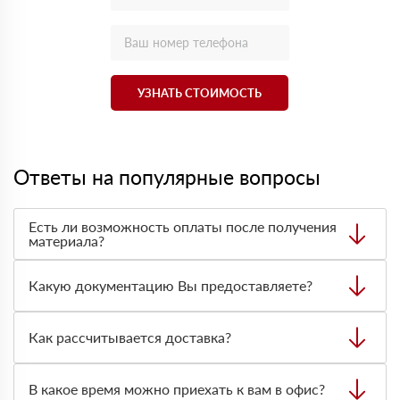
УЗНАТЬ СТОИМОСТЬ
Ответы на популярные вопросы
Есть ли возможность оплаты после получения
материала?
Да. Самый распространенный способ оплаты у нас -
оплата по факту получения товара. При этом, если
Какую документацию Вы предоставляете?
доставленный товар был ненадлежащего качества, то
Вы вправе от него отказаться.
С каждой товарной позицией мы предоставляем все
сертификаты и паспорта качества, а также товарно-
Как рассчитывается доставка?
транспортную накладную.
После оформления заявки с Вами свяжется
персональный менеджер для уточнения деталей заказа.
В какое время можно приехать к вам в офис?