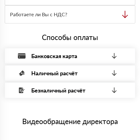
Далее он передает заявку нашему логисту для оценки
стоимости и сроков доставки, которые впоследствии и
Вы можете приехать к нам в офис по адресу: Санкт-
оглашаются заказчику.
Петербург, Граждaнский пр-т., д. 119, офис 55 Режим
Работаете ли Вы с НДС?
работы: с 8:00-21:00.
Да, мы работаем с НДС 20% — то есть на общей
системе налогообложения.
Способы оплаты
Банковская карта
Наличный расчёт
Оплата банковской картой, через Интернет, возможна через
системы электронных платежей.
Безналичный расчёт
Вы можете оплатить наличными по факту приема
Минимальная сумма платежа — 1 рубль.
материала после проверки качества и количества
Максимальная сумма платежа отсутствует.
заказанного материала.
Менеджер отправит Вам счет, Вы проверяете номенклатуру
Номер карты (PAN) должен иметь не менее 15 и не более 19
товара, количество. После оплаты осуществляется доставка
символов
либо Вы забираете товар со склада самовывоза.
Видеообращение директора
Мы принимаем платежи с сайта по следующим банковским
картам