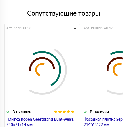
Сопутствующие товары
Арт. KerPl-41708
Арт. PliDlPIK-44017
В наличии
В наличии
Плитка Roben Geestbrand Bunt-weiss,
Фасадная плитка Sepia 
240х71х14 мм
214*65*22 мм