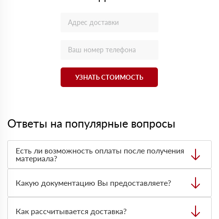
УЗНАТЬ СТОИМОСТЬ
Ответы на популярные вопросы
Есть ли возможность оплаты после получения
материала?
Да. Самый распространенный способ оплаты у нас -
оплата по факту получения товара. При этом, если
Какую документацию Вы предоставляете?
доставленный товар был ненадлежащего качества, то
Вы вправе от него отказаться.
С каждой товарной позицией мы предоставляем все
сертификаты и паспорта качества, а также товарно-
Как рассчитывается доставка?
транспортную накладную.