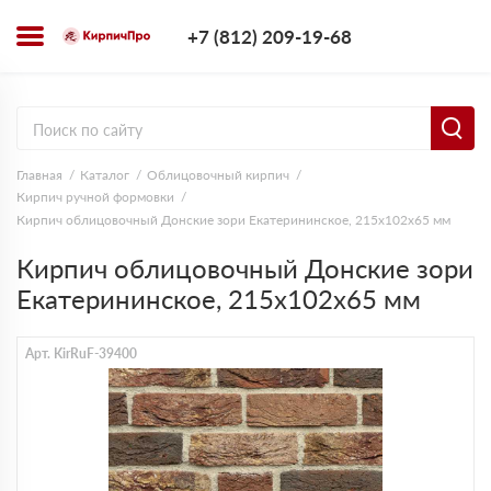
+7 (812) 209-1
+7 (812) 209-19-68
Заказать з
Главная
Каталог
Облицовочный кирпич
Кирпич ручной формовки
Кирпич облицовочный Донские зори Екатерининское, 215х102х65 мм
Кирпич облицовочный Донские зори
Екатерининское, 215х102х65 мм
Арт. KirRuF-39400