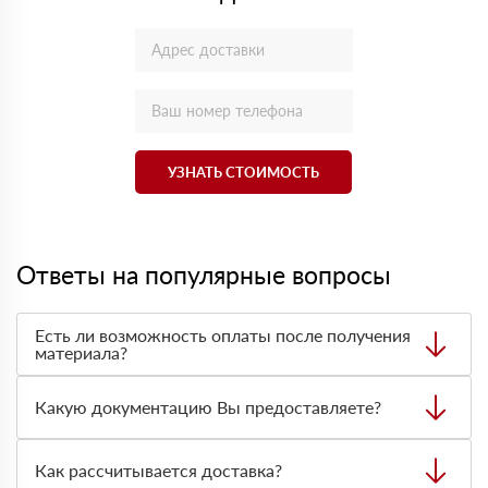
УЗНАТЬ СТОИМОСТЬ
Ответы на популярные вопросы
Есть ли возможность оплаты после получения
материала?
Да. Самый распространенный способ оплаты у нас -
оплата по факту получения товара. При этом, если
Какую документацию Вы предоставляете?
доставленный товар был ненадлежащего качества, то
Вы вправе от него отказаться.
С каждой товарной позицией мы предоставляем все
сертификаты и паспорта качества, а также товарно-
Как рассчитывается доставка?
транспортную накладную.