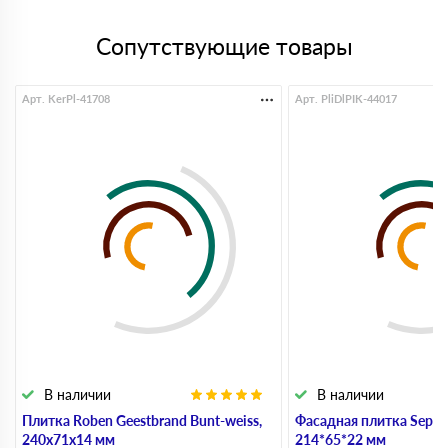
Сопутствующие товары
Арт. KerPl-41708
Арт. PliDlPIK-44017
В наличии
В наличии
Плитка Roben Geestbrand Bunt-weiss,
Фасадная плитка Sepia 
240х71х14 мм
214*65*22 мм