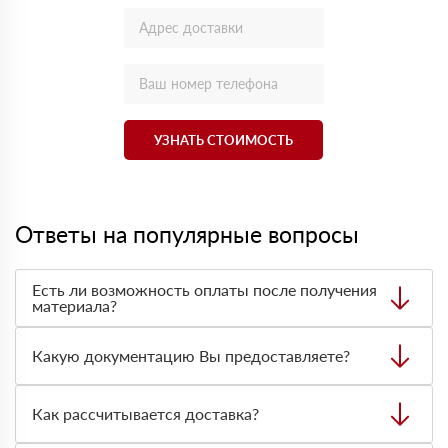
УЗНАТЬ СТОИМОСТЬ
Ответы на популярные вопросы
Есть ли возможность оплаты после получения
материала?
Да. Самый распространенный способ оплаты у нас -
оплата по факту получения товара. При этом, если
Какую документацию Вы предоставляете?
доставленный товар был ненадлежащего качества, то
Вы вправе от него отказаться.
С каждой товарной позицией мы предоставляем все
сертификаты и паспорта качества, а также товарно-
Как рассчитывается доставка?
транспортную накладную.