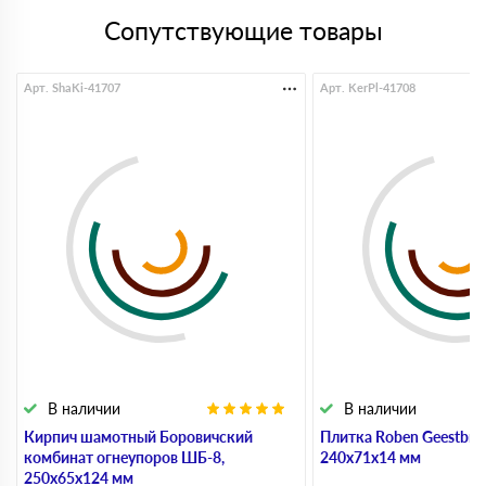
Сопутствующие товары
Арт. ShaKi-41707
Арт. KerPl-41708
В наличии
В наличии
Кирпич шамотный Боровичский
Плитка Roben Geestbran
комбинат огнеупоров ШБ-8,
240х71х14 мм
250х65х124 мм