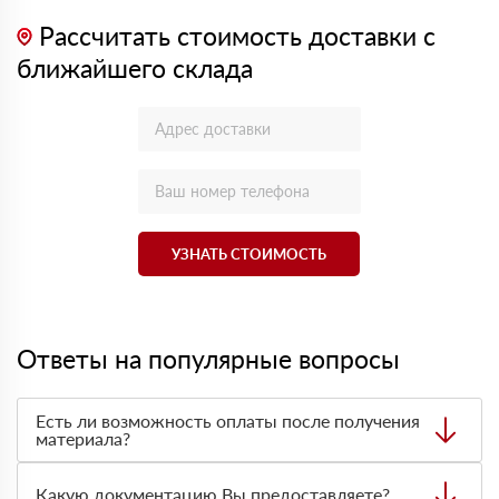
Рассчитать стоимость доставки с
ближайшего склада
УЗНАТЬ СТОИМОСТЬ
Ответы на популярные вопросы
Есть ли возможность оплаты после получения
материала?
Да. Самый распространенный способ оплаты у нас -
оплата по факту получения товара. При этом, если
Какую документацию Вы предоставляете?