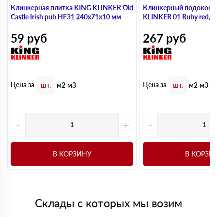
Клинкерная плитка KING KLINKER Old
Клинкерный подоконн
Castle Irish pub HF31 240х71х10 мм
KLINKER 01 Ruby red, 
59
руб
267
руб
Цена за
Цена за
шт.
м2
м3
шт.
м2
м3
-
+
-
В КОРЗИНУ
В КОРЗИ
Склады с которых мы возим