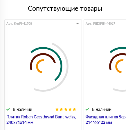
Сопутствующие товары
Арт. KerPl-41708
Арт. PliDlPIK-44017
В наличии
В наличии
Плитка Roben Geestbrand Bunt-weiss,
Фасадная плитка Sepia 
240х71х14 мм
214*65*22 мм