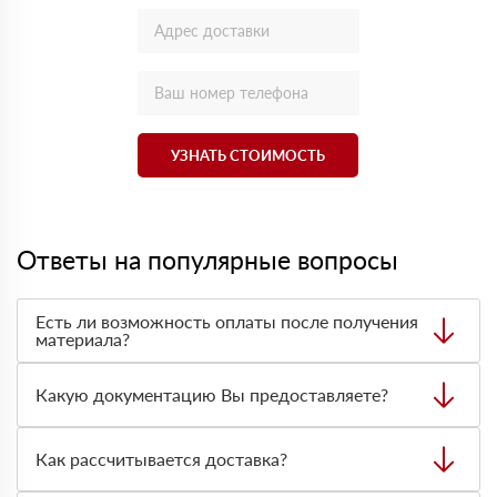
УЗНАТЬ СТОИМОСТЬ
Ответы на популярные вопросы
Есть ли возможность оплаты после получения
материала?
Да. Самый распространенный способ оплаты у нас -
оплата по факту получения товара. При этом, если
Какую документацию Вы предоставляете?
доставленный товар был ненадлежащего качества, то
Вы вправе от него отказаться.
С каждой товарной позицией мы предоставляем все
сертификаты и паспорта качества, а также товарно-
Как рассчитывается доставка?
транспортную накладную.