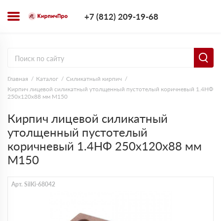
+7 (812) 209-1
+7 (812) 209-19-68
Заказать з
Главная
Каталог
Силикатный кирпич
Кирпич лицевой силикатный утолщенный пустотелый коричневый 1.4НФ
250х120х88 мм М150
Кирпич лицевой силикатный
утолщенный пустотелый
коричневый 1.4НФ 250х120х88 мм
М150
Арт. SilKi-68042