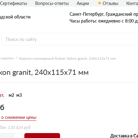
Сертификаты
Вопросы-ответы
Акции
Отзывы
Конт
Санкт-Петербург, Граждaнский пр-
адской области
Часы работы: ежедневно с 8:00 д
 кирпич
Кирпич клинкерный Roben Yukon granit, 240х115х71 мм
Рядовой кирпич
on granit, 240х115х71 мм
Полнотелый
Пустотелый
т.
м2
м3
уб
дон: 130 624 руб
Доставка в Са