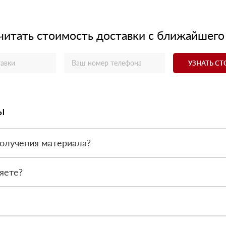
читать стоимость доставки с ближайшего
УЗНАТЬ С
ы
получения материала?
ас - оплата по факту получения товара. При этом, если доставлен
яете?
 все сертификаты и паспорта качества, а также товарно-транспор
сональный менеджер для уточнения деталей заказа. Далее он перед