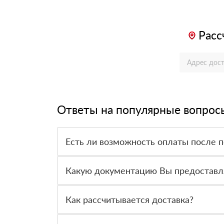
Расс
Ответы на популярные вопрос
Есть ли возможность оплаты после 
Да. Самый распространенный способ оплаты у н
вправе от него отказаться.
Какую документацию Вы предоставл
С каждой товарной позицией мы предоставляем
Как рассчитывается доставка?
После оформления заявки с Вами свяжется пер