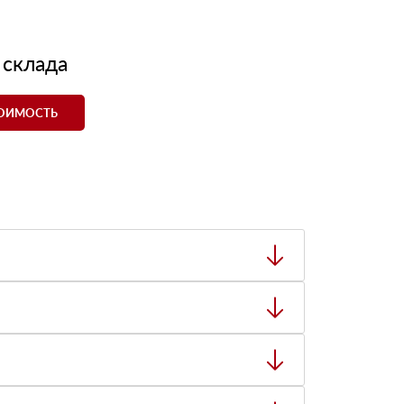
 склада
ТОИМОСТЬ
ный товар был ненадлежащего качества, то Вы
тную накладную.
ает заявку нашему логисту для оценки