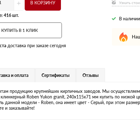
+
В КОРЗИНУ
Узнать стои
: 416 шт.
В наличии
КУПИТЬ В 1 КЛИК
Наш
ста
доставка при заказе сегодня
авка и оплата
Сертификаты
Отзывы
там продукцию крупнейших кирпичных заводов. Мы осуществляем 
клинкерный Roben Yukon granit, 240х115х71 мм купить по низкой ц
ль данной модели - Roben, она имеет цвет - Серый, при этом разме
е и заказывайте!