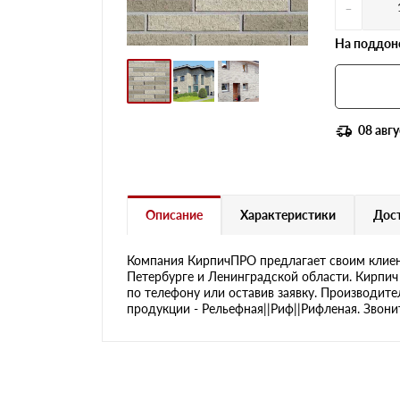
-
На поддоне
08 авгу
Описание
Характеристики
Дост
Компания КирпичПРО предлагает своим клиен
Петербурге и Ленинградской области. Кирпич 
по телефону или оставив заявку. Производите
продукции - Рельефная||Риф||Рифленая. Звонит