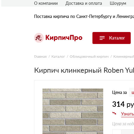
О компании
Доставка и оплата
Шоурум
Поставка кирпича по Санкт-Петербургу и Ленингр
Каталог
Перейти в каталог
Главная
Каталог
Облицовочный кирпич
Клинкерный
Кирпич клинкерный Roben Yuk
Строительный (рядовой) кирпич
Облицовочный (лицевой) кирпич
Керамический широкоформатный
блок
Цена за
ш
Фасадная плитка, камень, декор
Печной кирпич
314
р
Брусчатка и мощение
Кладочные смеси
Цена за под