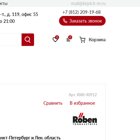
mail@kirpich-m.ru
акты
+7 (812) 209-19-68
т., д. 119, офис 55
Заказать звонок
о 21:00
0
0
Корзина
Арт. KliKi-40912
нкт-Петербург и Лен. область