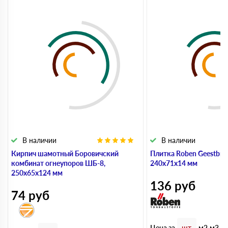
В наличии
В наличии
Кирпич шамотный Боровичский
Плитка Roben Geestbran
комбинат огнеупоров ШБ-8,
240х71х14 мм
250х65х124 мм
136
руб
74
руб
Цена за
шт.
м2
м3