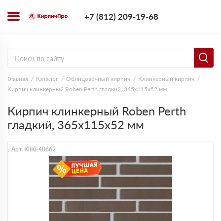
+7 (812) 209-1
+7 (812) 209-19-68
Заказать з
Главная
Каталог
Облицовочный кирпич
Клинкерный кирпич
Кирпич клинкерный Roben Perth гладкий, 365х115х52 мм
Кирпич клинкерный Roben Perth
гладкий, 365х115х52 мм
Арт. KliKi-40662