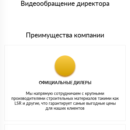
либо Вы забираете товар со склада самовывоза.
Видеообращение директора
Мы принимаем платежи с сайта по следующим банковским
картам
Преимущества компании
ОФИЦИАЛЬНЫЕ ДИЛЕРЫ
Мы напрямую сотрудничаем с крупными
производителями строительных материалов такими как
LSR и другие, что гарантирует самые выгодные цены
для наших клиентов