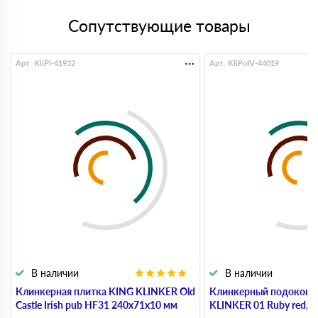
Сопутствующие товары
Арт. KliPl-41932
Арт. KliPoIV-44019
В наличии
В наличии
Клинкерная плитка KING KLINKER Old
Клинкерный подоконн
Castle Irish pub HF31 240х71х10 мм
KLINKER 01 Ruby red, 