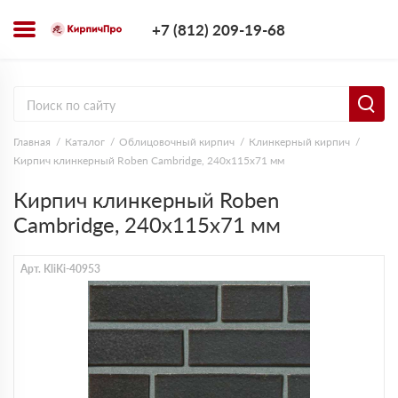
+7 (812) 209-1
+7 (812) 209-19-68
Заказать з
Главная
Каталог
Облицовочный кирпич
Клинкерный кирпич
Кирпич клинкерный Roben Cambridge, 240х115х71 мм
Кирпич клинкерный Roben
Cambridge, 240х115х71 мм
Арт. KliKi-40953