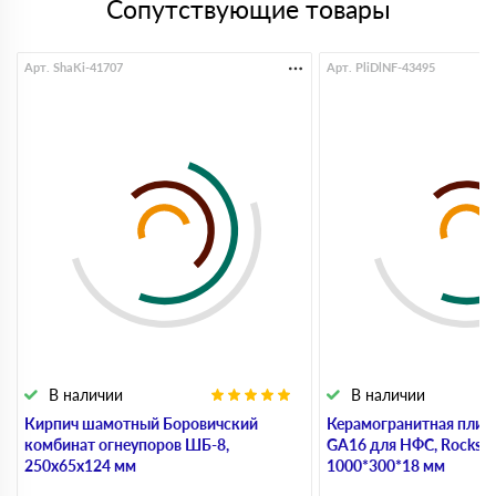
Сопутствующие товары
Арт. ShaKi-41707
Арт. PliDlNF-43495
В наличии
В наличии
Кирпич шамотный Боровичский
Керамогранитная плит
комбинат огнеупоров ШБ-8,
GA16 для НФС, Rocks Be
250х65х124 мм
1000*300*18 мм