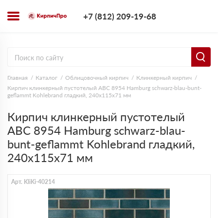
+7 (812) 209-1
+7 (812) 209-19-68
Заказать з
Главная
Каталог
Облицовочный кирпич
Клинкерный кирпич
Кирпич клинкерный пустотелый ABC 8954 Hamburg schwarz-blau-bunt-
geflammt Kohlebrand гладкий, 240х115х71 мм
Кирпич клинкерный пустотелый
ABC 8954 Hamburg schwarz-blau-
bunt-geflammt Kohlebrand гладкий,
240х115х71 мм
Арт. KliKi-40214