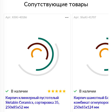
Сопутствующие товары
Арт. KliKi-40186
Арт. ShaKi-41707
В наличии
В наличии
Кирпич клинкерный пустотелый
Кирпич шамотный Бор
Skriabin Ceramics, сортировка 35,
комбинат огнеупоров 
250х85х52 мм
250х65х124 мм