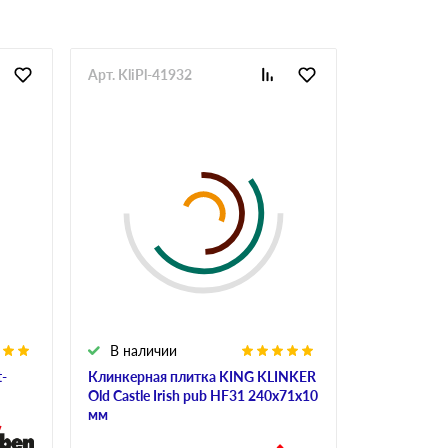
Арт. KliPl-41932
Арт. PliDlN
В наличии
В налич
-
Клинкерная плитка KING KLINKER
Керамогран
Old Castle Irish pub HF31 240х71х10
GA16 для Н
мм
1000*300*