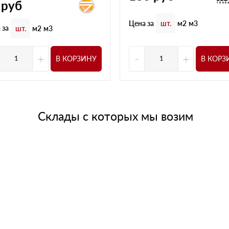
руб
Цена за
шт.
м2
м3
 за
шт.
м2
м3
+
-
+
В КОРЗИНУ
В КОРЗ
Склады с которых мы возим