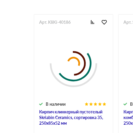
Арт. KliKi-40186
Арт.
В наличии
В
Кирпич клинкерный пустотелый
Кирп
Skriabin Ceramics, сортировка 35,
комб
250х85х52 мм
250х