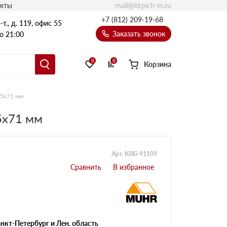
mail@kirpich-m.ru
акты
+7 (812) 209-19-68
т., д. 119, офис 55
Заказать звонок
о 21:00
0
0
Корзина
15х71 мм
5х71 мм
Арт. KliKi-41109
нкт-Петербург и Лен. область