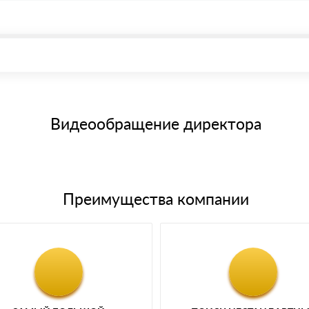
, возможна через системы электронных платежей.
иема материала после проверки качества и количества заказанног
15 и не более 19 символов
е номенклатуру товара, количество. После оплаты осуществляется 
щим банковским картам
Видеообращение директора
Преимущества компании