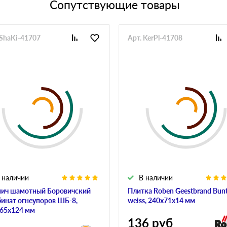
Сопутствующие товары
 ShaKi-41707
Арт. KerPl-41708
 наличии
В наличии
ич шамотный Боровичский
Плитка Roben Geestbrand Bunt
инат огнеупоров ШБ-8,
weiss, 240х71х14 мм
65х124 мм
136
руб