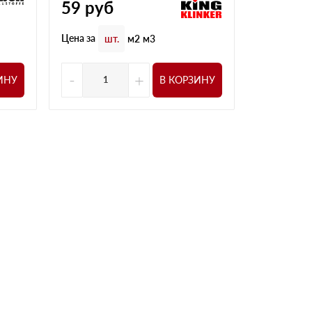
59
руб
1 629
Цена за
Цена за
шт.
м2
м3
шт
-
+
-
ИНУ
В КОРЗИНУ