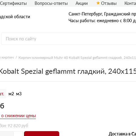
Сертификаты
Вопросы-ответы
Акции
Отзывы
Конт
Санкт-Петербург, Граждaнский пр-
адской области
Часы работы: ежедневно с 8:00 д
 кирпич
Кирпич клинкерный Muhr 40 Kobalt Spezial geflammt гладкий, 240х1
Рядовой кирпич
obalt Spezial geflammt гладкий, 240х11
Полнотелый
Пустотелый
т.
м2
м3
уб
дон: 92 820 руб
Доставка в Са