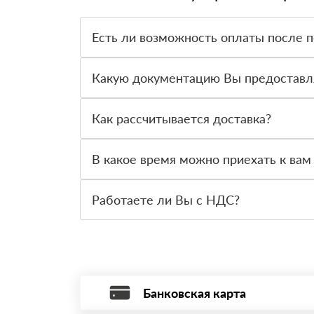
Есть ли возможность оплаты после 
Да. Самый распространенный способ оплаты у н
вправе от него отказаться.
Какую документацию Вы предоставл
С каждой товарной позицией мы предоставляем
Как рассчитывается доставка?
После оформления заявки с Вами свяжется пер
стоимости и сроков доставки, которые впослед
В какое время можно приехать к вам
Вы можете приехать к нам в офис по адресу: Са
Работаете ли Вы с НДС?
Да, мы работаем с НДС 20% — то есть на общ
Банковская карта