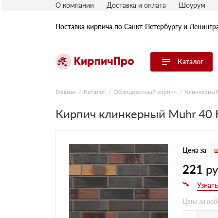
О компании
Доставка и оплата
Шоурум
Поставка кирпича по Санкт-Петербургу и Ленингр
Каталог
Перейти в каталог
Главная
Каталог
Облицовочный кирпич
Клинкерный
Кирпич клинкерный Muhr 40 K
Строительный (рядовой) кирпич
Облицовочный (лицевой) кирпич
Керамический широкоформатный
блок
Цена за
ш
Фасадная плитка, камень, декор
Печной кирпич
221
р
Брусчатка и мощение
Кладочные смеси
Цена за под