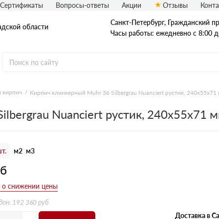
Сертификаты
Вопросы-ответы
Акции
Отзывы
Конт
Санкт-Петербург, Граждaнский пр-
адской области
Часы работы: ежедневно с 8:00 д
 кирпич
Кирпич клинкерный Muhr 36 Silbergrau Nuanciert рустик, 240х55х71
Рядовой кирпич
lbergrau Nuanciert рустик, 240х55х71 
Полнотелый
Пустотелый
т.
м2
м3
уб
дон: 192 360 руб
Доставка в Са