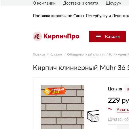
О компании
Доставка и оплата
Шоурум
Поставка кирпича по Санкт-Петербургу и Ленингр
Каталог
Перейти в каталог
Главная
Каталог
Облицовочный кирпич
Клинкерный
Кирпич клинкерный Muhr 36 Si
Строительный (рядовой) кирпич
Облицовочный (лицевой) кирпич
Керамический широкоформатный
блок
Цена за
ш
Фасадная плитка, камень, декор
Печной кирпич
229
р
Брусчатка и мощение
Кладочные смеси
Цена за под