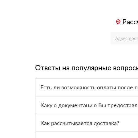
Расс
Ответы на популярные вопрос
Есть ли возможность оплаты после 
Да. Самый распространенный способ оплаты у н
вправе от него отказаться.
Какую документацию Вы предоставл
С каждой товарной позицией мы предоставляем
Как рассчитывается доставка?
После оформления заявки с Вами свяжется пер