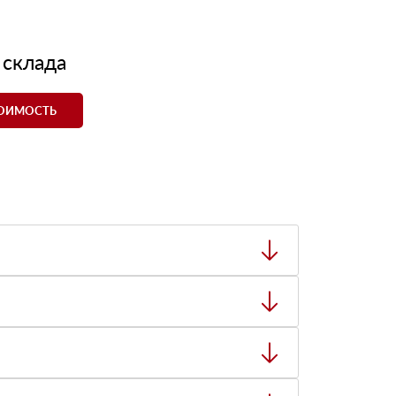
 склада
ТОИМОСТЬ
ный товар был ненадлежащего качества, то Вы
тную накладную.
ает заявку нашему логисту для оценки