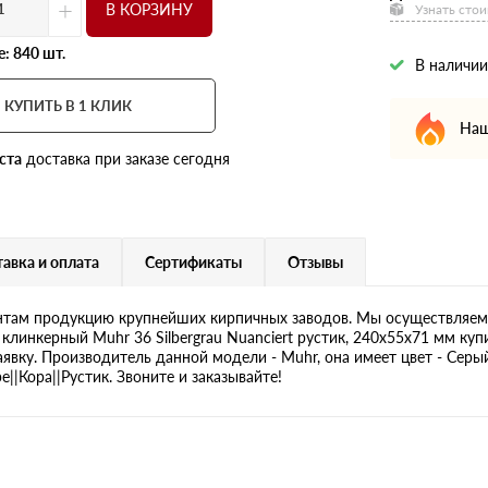
+
В КОРЗИНУ
Узнать стои
: 840 шт.
В наличии
КУПИТЬ В 1 КЛИК
Наш
ста
доставка при заказе сегодня
авка и оплата
Сертификаты
Отзывы
там продукцию крупнейших кирпичных заводов. Мы осуществляем 
клинкерный Muhr 36 Silbergrau Nuanciert рустик, 240х55х71 мм куп
аявку. Производитель данной модели - Muhr, она имеет цвет - Серый
||Кора||Рустик. Звоните и заказывайте!