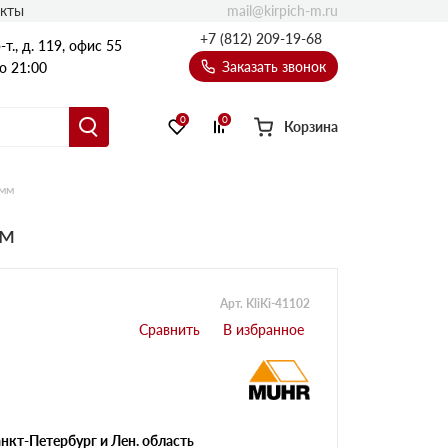
mail@kirpich-m.ru
акты
+7 (812) 209-19-68
т., д. 119, офис 55
Заказать звонок
о 21:00
0
0
Корзина
 мм
мм
Арт. KliKi-41102
нкт-Петербург и Лен. область