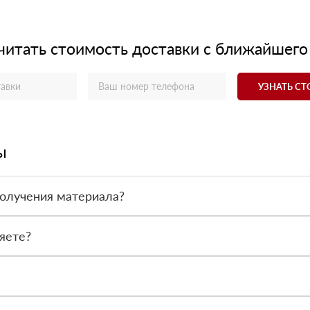
читать стоимость доставки с ближайшего
УЗНАТЬ С
ы
получения материала?
ас - оплата по факту получения товара. При этом, если доставлен
яете?
 все сертификаты и паспорта качества, а также товарно-транспор
сональный менеджер для уточнения деталей заказа. Далее он перед