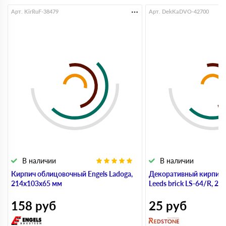
Арт. KirRuF-38479
Арт. DekKaDVO-42700
В наличии
В наличии
Кирпич облицовочный Engels Ladoga,
Декоративный кирпич
214х103х65 мм
Leeds brick LS-64/R, 2
158
руб
25
руб