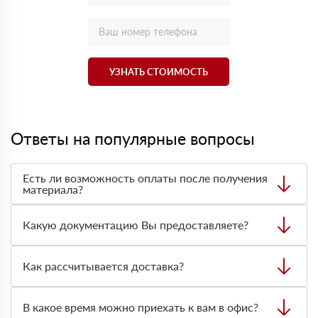
УЗНАТЬ СТОИМОСТЬ
Ответы на популярные вопросы
Есть ли возможность оплаты после получения
материала?
Да. Самый распространенный способ оплаты у нас -
оплата по факту получения товара. При этом, если
Какую документацию Вы предоставляете?
доставленный товар был ненадлежащего качества, то
Вы вправе от него отказаться.
С каждой товарной позицией мы предоставляем все
сертификаты и паспорта качества, а также товарно-
Как рассчитывается доставка?
транспортную накладную.
После оформления заявки с Вами свяжется
персональный менеджер для уточнения деталей заказа.
В какое время можно приехать к вам в офис?
Далее он передает заявку нашему логисту для оценки