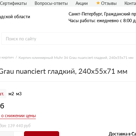
Сертификаты
Вопросы-ответы
Акции
Отзывы
Конт
Санкт-Петербург, Граждaнский пр-
адской области
Часы работы: ежедневно с 8:00 д
 кирпич
Кирпич клинкерный Muhr 34 Grau nuanciert гладкий, 240х55х71 мм
Рядовой кирпич
rau nuanciert гладкий, 240х55х71 мм
Полнотелый
Пустотелый
т.
м2
м3
уб
дон: 139 440 руб
Доставка в Са