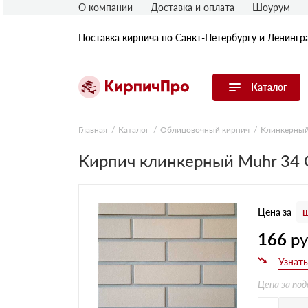
О компании
Доставка и оплата
Шоурум
Поставка кирпича по Санкт-Петербургу и Ленингр
Каталог
Перейти в каталог
Главная
Каталог
Облицовочный кирпич
Клинкерный
Кирпич клинкерный Muhr 34 G
Строительный (рядовой) кирпич
Облицовочный (лицевой) кирпич
Керамический широкоформатный
блок
Цена за
ш
Фасадная плитка, камень, декор
Печной кирпич
166
р
Брусчатка и мощение
Кладочные смеси
Цена за под