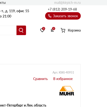
mail@kirpich-m.ru
акты
+7 (812) 209-19-68
т., д. 119, офис 55
Заказать звонок
о 21:00
0
0
Корзина
Арт. KliKi-40951
нкт-Петербург и Лен. область