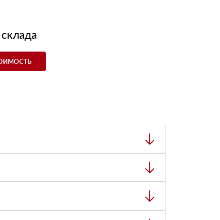
 склада
ТОИМОСТЬ
ный товар был ненадлежащего качества, то Вы
тную накладную.
ает заявку нашему логисту для оценки