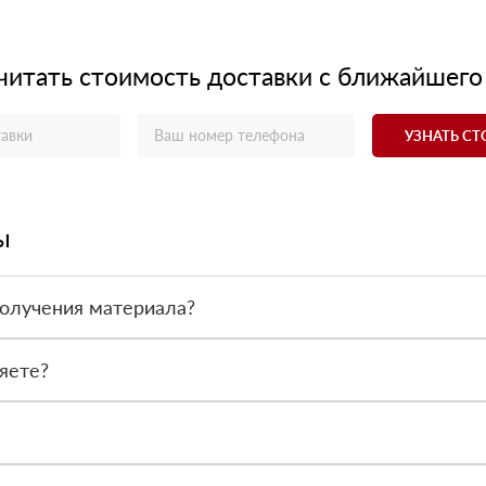
читать стоимость доставки с ближайшего
УЗНАТЬ С
ы
получения материала?
ас - оплата по факту получения товара. При этом, если доставлен
яете?
 все сертификаты и паспорта качества, а также товарно-транспор
сональный менеджер для уточнения деталей заказа. Далее он перед