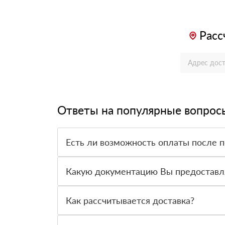
Расс
Ответы на популярные вопрос
Есть ли возможность оплаты после 
Да. Самый распространенный способ оплаты у н
вправе от него отказаться.
Какую документацию Вы предоставл
С каждой товарной позицией мы предоставляем
Как рассчитывается доставка?
После оформления заявки с Вами свяжется пер