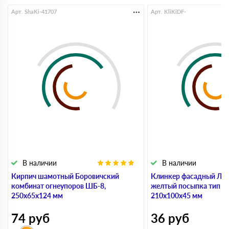
Арт. ShaKi-41707
Арт. KliKiDF-
В наличии
В наличии
Кирпич шамотный Боровичский
Клинкер фасадный ЛСР
комбинат огнеупоров ШБ-8,
желтый посыпка тип 3.
250х65х124 мм
210х100х45 мм
74
руб
36
руб