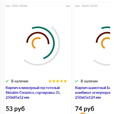
Арт. KliKi-40186
Арт. ShaKi-41707
В наличии
В наличии
Кирпич клинкерный пустотелый
Кирпич шамотный Бор
Skriabin Ceramics, сортировка 35,
комбинат огнеупоров 
250х85х52 мм
250х65х124 мм
53
руб
74
руб