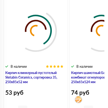
В наличии
В наличии
Кирпич клинкерный пустотелый
Кирпич шамотный Бор
Skriabin Ceramics, сортировка 35,
комбинат огнеупоров 
250х85х52 мм
250х65х124 мм
53
руб
74
руб