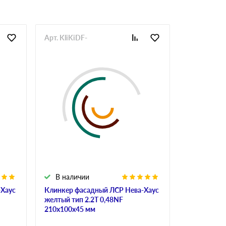
Арт. KliKiDF-
Арт. KliKiD
В наличии
В налич
-Хаус
Клинкер фасадный ЛСР Нева-Хаус
Клинкер фа
желтый тип 2.2Т 0,48NF
полнотелый
210х100х45 мм
0,48NF 210