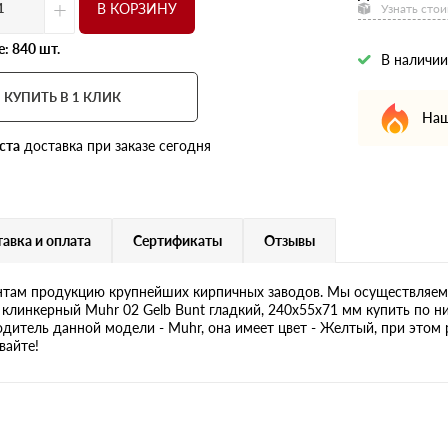
+
В КОРЗИНУ
Узнать стои
: 840 шт.
В наличии
КУПИТЬ В 1 КЛИК
Наш
ста
доставка при заказе сегодня
авка и оплата
Сертификаты
Отзывы
там продукцию крупнейших кирпичных заводов. Мы осуществляем 
 клинкерный Muhr 02 Gelb Bunt гладкий, 240х55х71 мм купить по н
одитель данной модели - Muhr, она имеет цвет - Желтый, при этом 
вайте!