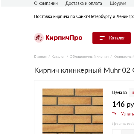
О компании
Доставка и оплата
Шоурум
Поставка кирпича по Санкт-Петербургу и Ленингр
Каталог
Перейти в каталог
Главная
Каталог
Облицовочный кирпич
Клинкерный
Кирпич клинкерный Muhr 02 G
Строительный (рядовой) кирпич
Облицовочный (лицевой) кирпич
Керамический широкоформатный
блок
Цена за
ш
Фасадная плитка, камень, декор
Печной кирпич
146
р
Брусчатка и мощение
Кладочные смеси
Цена за под