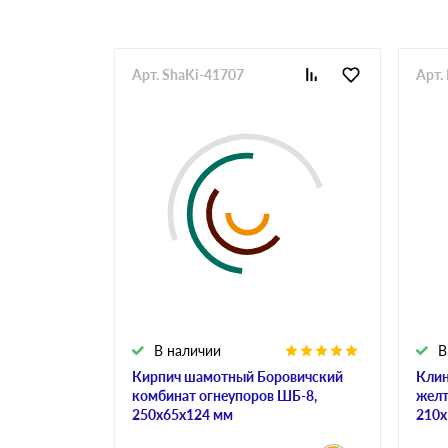
Арт. ShaKi-41707
Арт.
В наличии
В
Кирпич шамотный Боровичский
Клин
комбинат огнеупоров ШБ-8,
желт
250х65х124 мм
210х