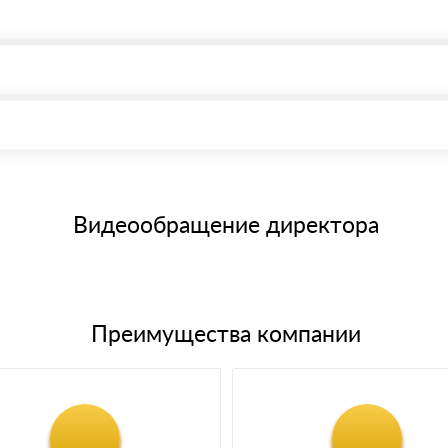
, возможна через системы электронных платежей.
иема материала после проверки качества и количества заказанног
15 и не более 19 символов
е номенклатуру товара, количество. После оплаты осуществляется 
щим банковским картам
Видеообращение директора
Преимущества компании