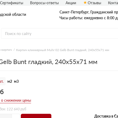
Сертификаты
Вопросы-ответы
Акции
Отзывы
Конт
Санкт-Петербург, Граждaнский пр-
адской области
Часы работы: ежедневно с 8:00 д
 кирпич
Кирпич клинкерный Muhr 02 Gelb Bunt гладкий, 240х55х71 мм
Рядовой кирпич
elb Bunt гладкий, 240х55х71 мм
Полнотелый
Пустотелый
т.
м2
м3
уб
дон: 122 640 руб
Доставка в Са