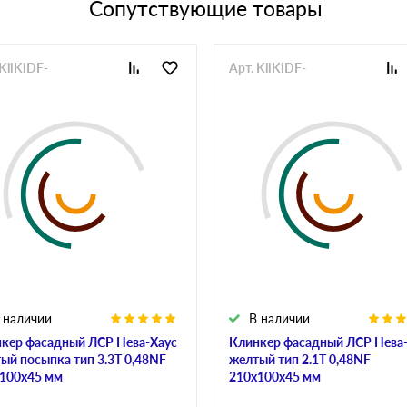
Сопутствующие товары
 KliKiDF-
Арт. KliKiDF-
 наличии
В наличии
кер фасадный ЛСР Нева-Хаус
Клинкер фасадный ЛСР Нева
ый посыпка тип 3.3Т 0,48NF
желтый тип 2.1Т 0,48NF
100х45 мм
210х100х45 мм