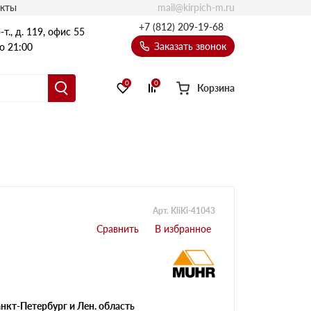
mail@kirpich-m.ru
акты
+7 (812) 209-19-68
т., д. 119, офис 55
Заказать звонок
о 21:00
0
0
Корзина
Арт. KliKi-41043
нкт-Петербург и Лен. область