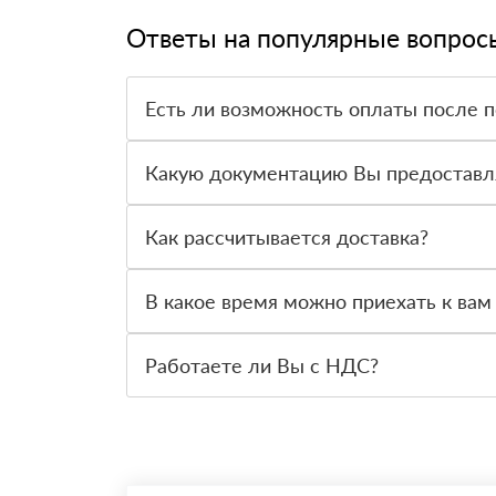
Ответы на популярные вопрос
Есть ли возможность оплаты после 
Да. Самый распространенный способ оплаты у н
вправе от него отказаться.
Какую документацию Вы предоставл
С каждой товарной позицией мы предоставляем
Как рассчитывается доставка?
После оформления заявки с Вами свяжется пер
стоимости и сроков доставки, которые впослед
В какое время можно приехать к вам
Вы можете приехать к нам в офис по адресу: Са
Работаете ли Вы с НДС?
Да, мы работаем с НДС 20% — то есть на общ