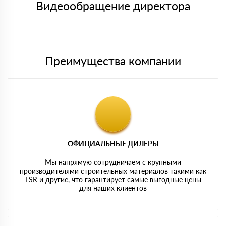
либо Вы забираете товар со склада самовывоза.
Видеообращение директора
Мы принимаем платежи с сайта по следующим банковским
картам
Преимущества компании
ОФИЦИАЛЬНЫЕ ДИЛЕРЫ
Мы напрямую сотрудничаем с крупными
производителями строительных материалов такими как
LSR и другие, что гарантирует самые выгодные цены
для наших клиентов