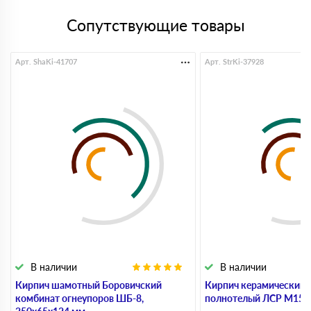
Сопутствующие товары
Арт. ShaKi-41707
Арт. StrKi-37928
В наличии
В наличии
Кирпич шамотный Боровичский
Кирпич керамический 
комбинат огнеупоров ШБ-8,
полнотелый ЛСР М150,