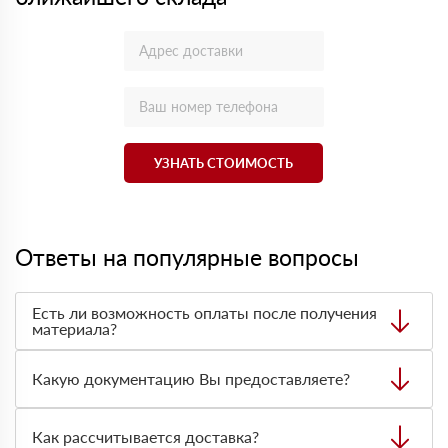
УЗНАТЬ СТОИМОСТЬ
Ответы на популярные вопросы
Есть ли возможность оплаты после получения
материала?
Да. Самый распространенный способ оплаты у нас -
оплата по факту получения товара. При этом, если
Какую документацию Вы предоставляете?
доставленный товар был ненадлежащего качества, то
Вы вправе от него отказаться.
С каждой товарной позицией мы предоставляем все
сертификаты и паспорта качества, а также товарно-
Как рассчитывается доставка?