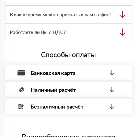
транспортную накладную.
После оформления заявки с Вами свяжется
персональный менеджер для уточнения деталей заказа.
В какое время можно приехать к вам в офис?
Далее он передает заявку нашему логисту для оценки
стоимости и сроков доставки, которые впоследствии и
Вы можете приехать к нам в офис по адресу: Санкт-
оглашаются заказчику.
Петербург, Граждaнский пр-т., д. 119, офис 55 Режим
Работаете ли Вы с НДС?
работы: с 8:00-21:00.
Да, мы работаем с НДС 20% — то есть на общей
системе налогообложения.
Способы оплаты
Банковская карта
Наличный расчёт
Оплата банковской картой, через Интернет, возможна через
системы электронных платежей.
Безналичный расчёт
Вы можете оплатить наличными по факту приема
Минимальная сумма платежа — 1 рубль.
материала после проверки качества и количества
Максимальная сумма платежа отсутствует.
заказанного материала.
Менеджер отправит Вам счет, Вы проверяете номенклатуру
Номер карты (PAN) должен иметь не менее 15 и не более 19
товара, количество. После оплаты осуществляется доставка
символов
либо Вы забираете товар со склада самовывоза.
Видеообращение директора