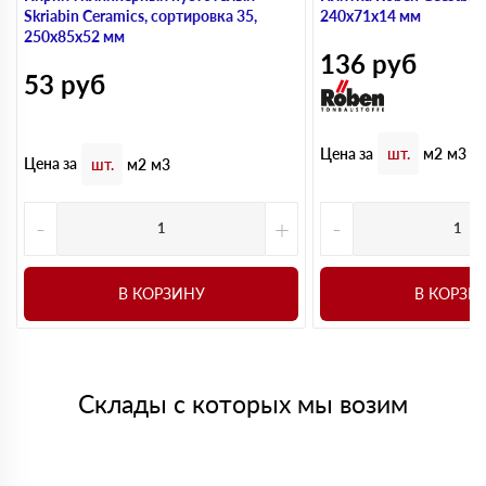
Skriabin Ceramics, сортировка 35,
240х71х14 мм
250х85х52 мм
136
руб
53
руб
Цена за
шт.
м2
м3
Цена за
шт.
м2
м3
-
+
-
В КОРЗИНУ
В КОРЗИ
Склады с которых мы возим