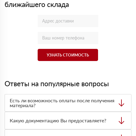
ближайшего склада
УЗНАТЬ СТОИМОСТЬ
Ответы на популярные вопросы
Есть ли возможность оплаты после получения
материала?
Да. Самый распространенный способ оплаты у нас -
оплата по факту получения товара. При этом, если
Какую документацию Вы предоставляете?
доставленный товар был ненадлежащего качества, то
Вы вправе от него отказаться.
С каждой товарной позицией мы предоставляем все