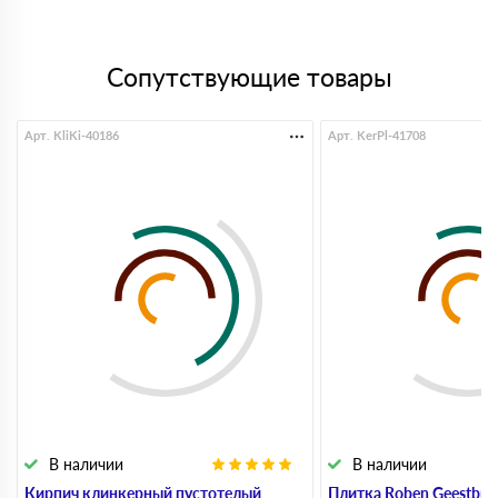
Сопутствующие товары
Арт. KliKi-40186
Арт. KerPl-41708
В наличии
В наличии
Кирпич клинкерный пустотелый
Плитка Roben Geestbran