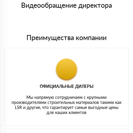
символов
либо Вы забираете товар со склада самовывоза.
Видеообращение директора
Мы принимаем платежи с сайта по следующим банковским
картам
Преимущества компании
ОФИЦИАЛЬНЫЕ ДИЛЕРЫ
Мы напрямую сотрудничаем с крупными
производителями строительных материалов такими как
LSR и другие, что гарантирует самые выгодные цены
для наших клиентов