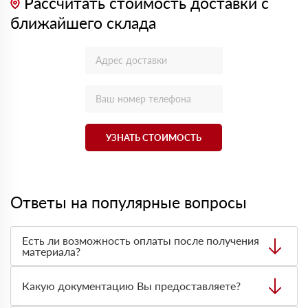
Рассчитать стоимость доставки с
ближайшего склада
УЗНАТЬ СТОИМОСТЬ
Ответы на популярные вопросы
Есть ли возможность оплаты после получения
материала?
Да. Самый распространенный способ оплаты у нас -
оплата по факту получения товара. При этом, если
Какую документацию Вы предоставляете?
доставленный товар был ненадлежащего качества, то