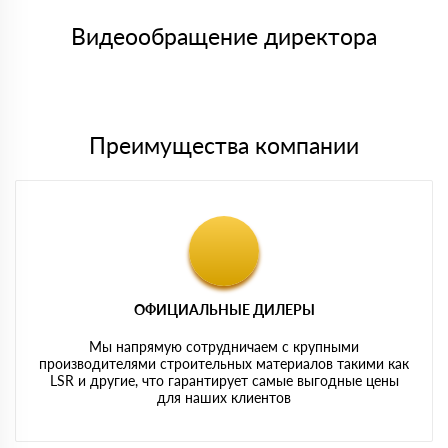
Номер карты (PAN) должен иметь не менее 15 и не более 19
товара, количество. После оплаты осуществляется доставка
символов
либо Вы забираете товар со склада самовывоза.
Видеообращение директора
Мы принимаем платежи с сайта по следующим банковским
картам
Преимущества компании
ОФИЦИАЛЬНЫЕ ДИЛЕРЫ
Мы напрямую сотрудничаем с крупными
производителями строительных материалов такими как
LSR и другие, что гарантирует самые выгодные цены
для наших клиентов