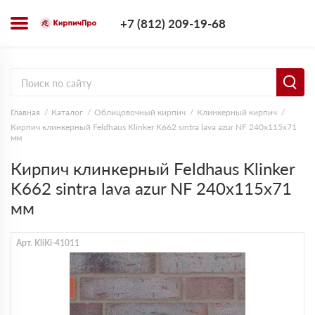
+7 (812) 209-1
+7 (812) 209-19-68
Заказать з
Главная
Каталог
Облицовочный кирпич
Клинкерный кирпич
Кирпич клинкерный Feldhaus Klinker K662 sintra lava azur NF 240х115х71
мм
Кирпич клинкерный Feldhaus Klinker
K662 sintra lava azur NF 240х115х71
мм
Арт. KliKi-41011