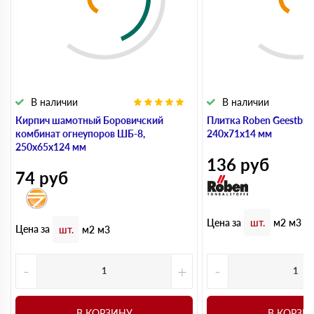
В наличии
В наличии
Кирпич шамотный Боровичский
Плитка Roben Geestbran
комбинат огнеупоров ШБ-8,
240х71х14 мм
250х65х124 мм
136
руб
74
руб
Цена за
шт.
м2
м3
Цена за
шт.
м2
м3
-
+
-
В КОРЗИНУ
В КОРЗИ