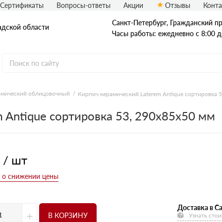
Сертификаты
Вопросы-ответы
Акции
Отзывы
Конт
Санкт-Петербург, Граждaнский пр-
адской области
Часы работы: ежедневно с 8:00 д
амический облицовочный
Кирпич керамический Laterem Antique сортировка 
Рядовой кирпич
 Antique сортировка 53, 290х85х50 мм
Полнотелый
Пустотелый
 / шт
Доставка в Са
+
В КОРЗИНУ
Узнать стои