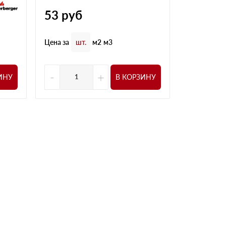
136
ру
53
руб
Цена за
шт
Цена за
шт.
м2
м3
-
+
-
ИНУ
В КОРЗИНУ