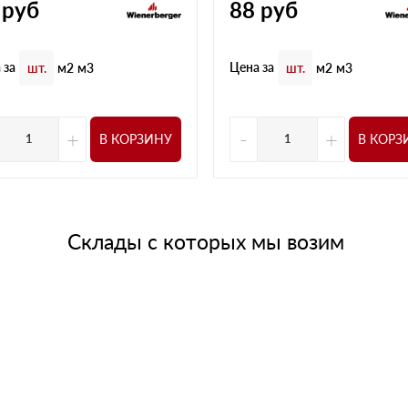
руб
88
руб
 за
Цена за
шт.
м2
м3
шт.
м2
м3
+
-
+
В КОРЗИНУ
В КОРЗ
Склады с которых мы возим