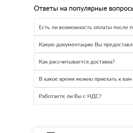
Ответы на популярные вопрос
Есть ли возможность оплаты после 
Да. Самый распространенный способ оплаты у н
вправе от него отказаться.
Какую документацию Вы предоставл
С каждой товарной позицией мы предоставляем
Как рассчитывается доставка?
После оформления заявки с Вами свяжется пер
стоимости и сроков доставки, которые впослед
В какое время можно приехать к вам
Вы можете приехать к нам в офис по адресу: Са
Работаете ли Вы с НДС?
Да, мы работаем с НДС 20% — то есть на общ