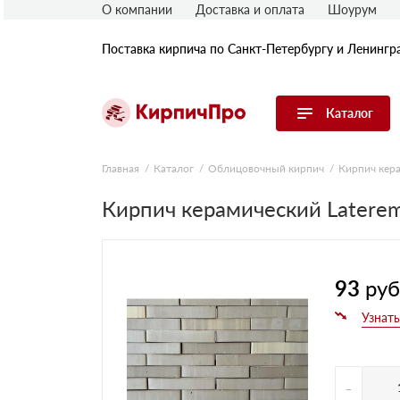
О компании
Доставка и оплата
Шоурум
Поставка кирпича по Санкт-Петербургу и Ленингр
Каталог
Перейти в каталог
Главная
Каталог
Облицовочный кирпич
Кирпич кер
Кирпич керамический Laterem
Строительный (рядовой) кирпич
Облицовочный (лицевой) кирпич
Керамический широкоформатный
блок
Фасадная плитка, камень, декор
93
руб
Печной кирпич
Брусчатка и мощение
Кладочные смеси
-