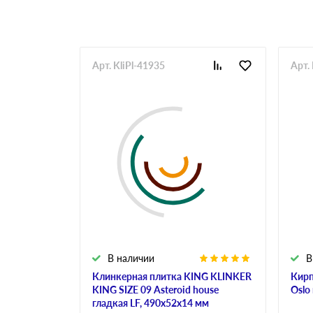
Арт. KliPl-41935
Арт.
В наличии
В
Клинкерная плитка KING KLINKER
Кирп
KING SIZE 09 Asteroid house
Oslo
гладкая LF, 490х52х14 мм