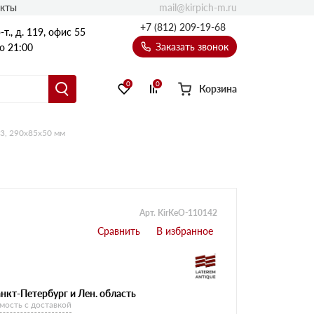
mail@kirpich-m.ru
акты
+7 (812) 209-19-68
т., д. 119, офис 55
Заказать звонок
о 21:00
0
0
Корзина
53, 290х85х50 мм
Арт. KirKeO-110142
нкт-Петербург и Лен. область
мость с доставкой