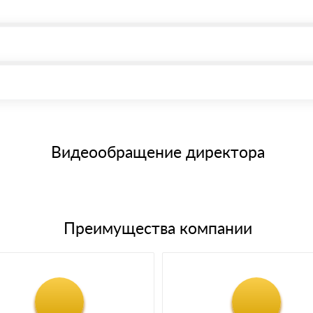
, возможна через системы электронных платежей.
иема материала после проверки качества и количества заказанног
15 и не более 19 символов
е номенклатуру товара, количество. После оплаты осуществляется 
щим банковским картам
Видеообращение директора
Преимущества компании