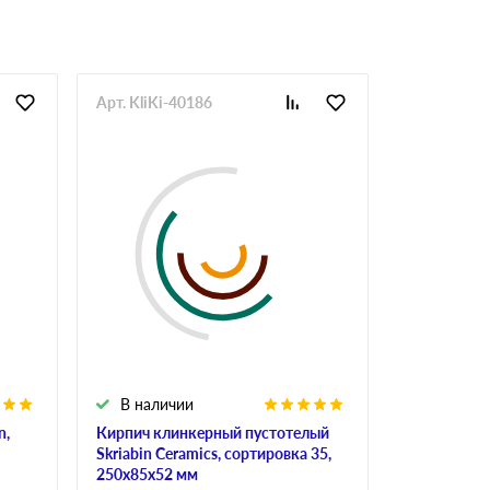
Арт. KliKi-40186
Арт. KerPl-
В наличии
В налич
n,
Кирпич клинкерный пустотелый
Плитка Rob
Skriabin Ceramics, сортировка 35,
weiss, 240
250х85х52 мм