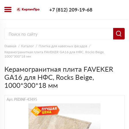
+7 (812) 209-1
+7 (812) 209-19-68
Заказать з
Главная
Каталог
Плитка для навесных фасадов
Керамогранитная плита FAVEKER GA16 для НФС, Rocks Beige,
1000*300*18 мм
Керамогранитная плита FAVEKER
GA16 для НФС, Rocks Beige,
1000*300*18 мм
Арт. PliDlNF-43495