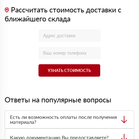
Рассчитать стоимость доставки с
ближайшего склада
УЗНАТЬ СТОИМОСТЬ
Ответы на популярные вопросы
Есть ли возможность оплаты после получения
материала?
Да. Самый распространенный способ оплаты у нас -
оплата по факту получения товара. При этом, если
Какую документацию Вы предоставляете?