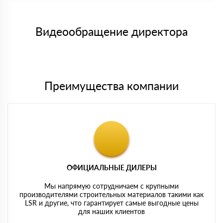
заказанного материала.
Менеджер отправит Вам счет, Вы проверяете номенклатуру
Номер карты (PAN) должен иметь не менее 15 и не более 19
товара, количество. После оплаты осуществляется доставка
символов
либо Вы забираете товар со склада самовывоза.
Видеообращение директора
Мы принимаем платежи с сайта по следующим банковским
картам
Преимущества компании
ОФИЦИАЛЬНЫЕ ДИЛЕРЫ
Мы напрямую сотрудничаем с крупными
производителями строительных материалов такими как
LSR и другие, что гарантирует самые выгодные цены
для наших клиентов