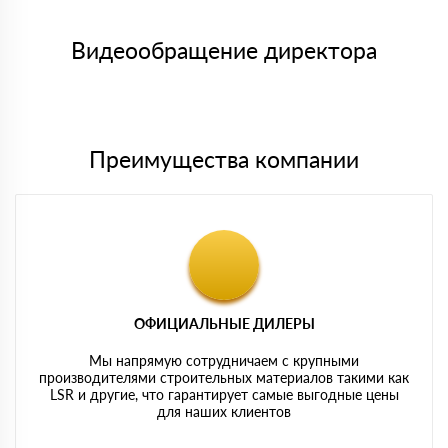
Менеджер отправит Вам счет, Вы проверяете номенклатуру
Номер карты (PAN) должен иметь не менее 15 и не более 19
товара, количество. После оплаты осуществляется доставка
символов
либо Вы забираете товар со склада самовывоза.
Видеообращение директора
Мы принимаем платежи с сайта по следующим банковским
картам
Преимущества компании
ОФИЦИАЛЬНЫЕ ДИЛЕРЫ
Мы напрямую сотрудничаем с крупными
производителями строительных материалов такими как
LSR и другие, что гарантирует самые выгодные цены
для наших клиентов