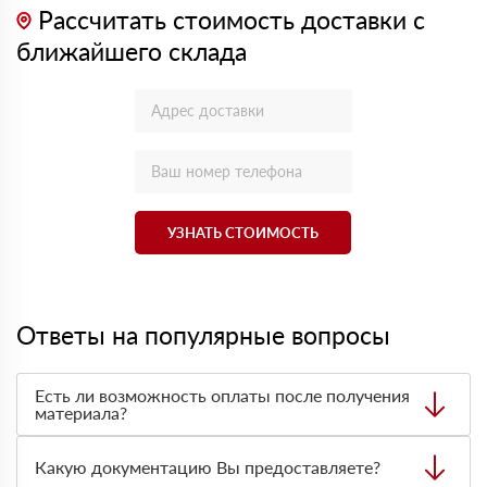
Рассчитать стоимость доставки с
ближайшего склада
УЗНАТЬ СТОИМОСТЬ
Ответы на популярные вопросы
Есть ли возможность оплаты после получения
материала?
Да. Самый распространенный способ оплаты у нас -
оплата по факту получения товара. При этом, если
Какую документацию Вы предоставляете?
доставленный товар был ненадлежащего качества, то