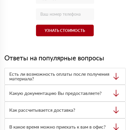
УЗНАТЬ СТОИМОСТЬ
Ответы на популярные вопросы
Есть ли возможность оплаты после получения
материала?
Да. Самый распространенный способ оплаты у нас -
оплата по факту получения товара. При этом, если
Какую документацию Вы предоставляете?
доставленный товар был ненадлежащего качества, то
Вы вправе от него отказаться.
С каждой товарной позицией мы предоставляем все
сертификаты и паспорта качества, а также товарно-
Как рассчитывается доставка?
транспортную накладную.
После оформления заявки с Вами свяжется
персональный менеджер для уточнения деталей заказа.
В какое время можно приехать к вам в офис?