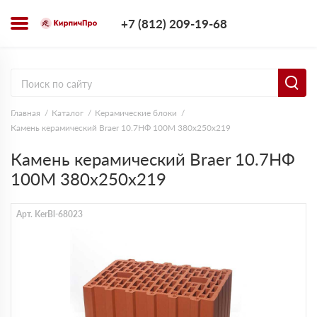
+7 (812) 209-1
+7 (812) 209-19-68
Заказать з
Главная
Каталог
Керамические блоки
Камень керамический Braer 10.7НФ 100М 380х250х219
Камень керамический Braer 10.7НФ
100М 380х250х219
Арт. KerBl-68023