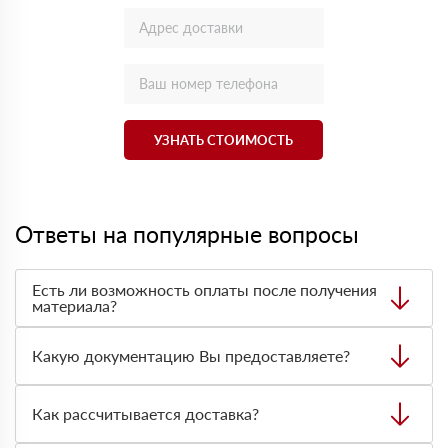
УЗНАТЬ СТОИМОСТЬ
Ответы на популярные вопросы
Есть ли возможность оплаты после получения
материала?
Да. Самый распространенный способ оплаты у нас -
оплата по факту получения товара. При этом, если
Какую документацию Вы предоставляете?
доставленный товар был ненадлежащего качества, то
Вы вправе от него отказаться.
С каждой товарной позицией мы предоставляем все
сертификаты и паспорта качества, а также товарно-
Как рассчитывается доставка?
транспортную накладную.