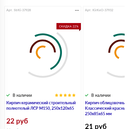
Арт. StrKi-37928
Арт. KirKeO-37932
СКИДКА 22%
В наличии
В наличии
Кирпич керамический строительный
Кирпич облицовочный
полнотелый ЛСР М150, 250х120х65
Классический красный
250х85х65 мм
22
руб
21
руб