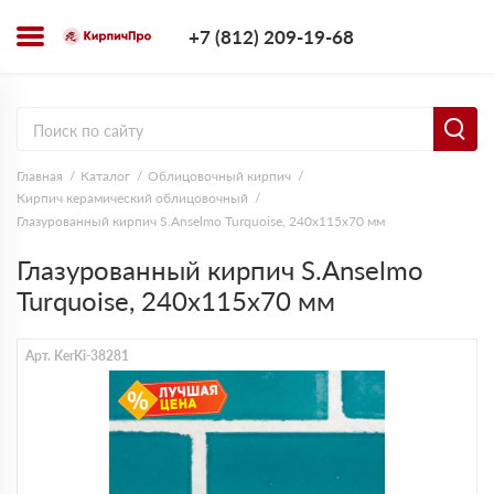
+7 (812) 209-1
+7 (812) 209-19-68
Заказать з
Главная
Каталог
Облицовочный кирпич
Кирпич керамический облицовочный
Глазурованный кирпич S.Anselmo Turquoise, 240х115х70 мм
Глазурованный кирпич S.Anselmo
Turquoise, 240х115х70 мм
Арт. KerKi-38281