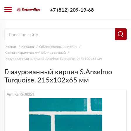
+7 (812) 209-1
+7 (812) 209-19-68
Заказать з
Главная
Каталог
Облицовочный кирпич
Кирпич керамический облицовочный
Глазурованный кирпич S.Anselmo Turquoise, 215х102х65 мм
Глазурованный кирпич S.Anselmo
Turquoise, 215х102х65 мм
Арт. KerKi-38253