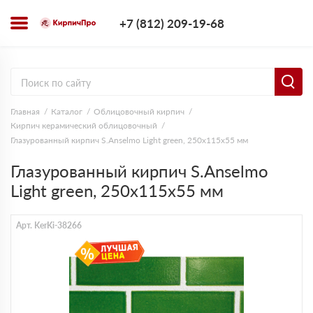
+7 (812) 209-1
+7 (812) 209-19-68
Заказать з
Главная
Каталог
Облицовочный кирпич
Кирпич керамический облицовочный
Глазурованный кирпич S.Anselmo Light green, 250х115х55 мм
Глазурованный кирпич S.Anselmo
Light green, 250х115х55 мм
Арт. KerKi-38266