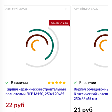
Арт. StrKi-37928
Арт. KirKeO-37932
СКИДКА 22%
В наличии
В наличии
Кирпич керамический строительный
Кирпич облицовочный
полнотелый ЛСР М150, 250х120х65
Классический красный
250х85х65 мм
22
руб
21
руб