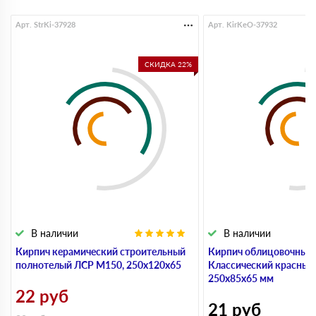
Арт. StrKi-37928
Арт. KirKeO-37932
СКИДКА 22%
В наличии
В наличии
Кирпич керамический строительный
Кирпич облицовочный
полнотелый ЛСР М150, 250х120х65
Классический красный
250х85х65 мм
22
руб
21
руб