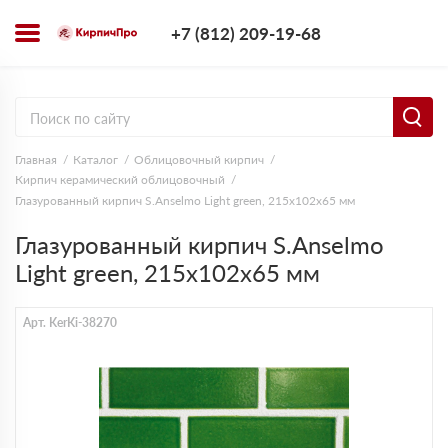
+7 (812) 209-1
+7 (812) 209-19-68
Заказать з
Главная
Каталог
Облицовочный кирпич
Кирпич керамический облицовочный
Глазурованный кирпич S.Anselmo Light green, 215х102х65 мм
Глазурованный кирпич S.Anselmo
Light green, 215х102х65 мм
Арт. KerKi-38270