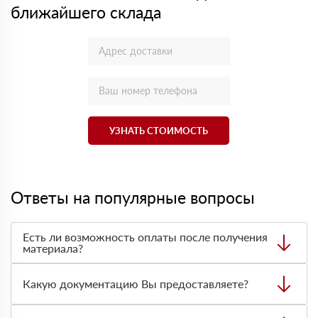
ближайшего склада
УЗНАТЬ СТОИМОСТЬ
Ответы на популярные вопросы
Есть ли возможность оплаты после получения
материала?
Да. Самый распространенный способ оплаты у нас -
оплата по факту получения товара. При этом, если
Какую документацию Вы предоставляете?
доставленный товар был ненадлежащего качества, то
Вы вправе от него отказаться.
С каждой товарной позицией мы предоставляем все