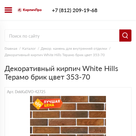
+7 (812) 209-1
+7 (812) 209-19-68
Заказать з
Главная
Каталог
Декор. камень для внутренней отделки
Декоративный кирпич White Hills Терамо брик цвет 353-70
Декоративный кирпич White Hills
Терамо брик цвет 353-70
Арт. DekKaDVO-42725