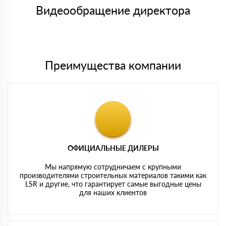
символов
либо Вы забираете товар со склада самовывоза.
Видеообращение директора
Мы принимаем платежи с сайта по следующим банковским
картам
Преимущества компании
ОФИЦИАЛЬНЫЕ ДИЛЕРЫ
Мы напрямую сотрудничаем с крупными
производителями строительных материалов такими как
LSR и другие, что гарантирует самые выгодные цены
для наших клиентов