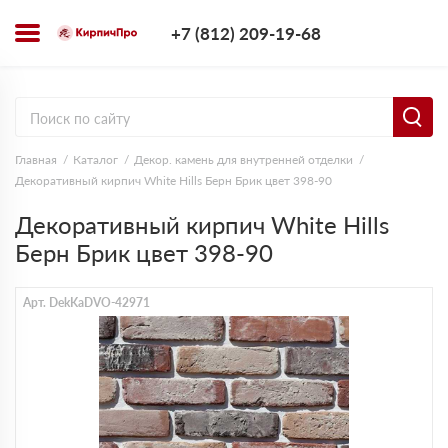
+7 (812) 209-1
+7 (812) 209-19-68
Заказать з
Главная
Каталог
Декор. камень для внутренней отделки
Декоративный кирпич White Hills Берн Брик цвет 398-90
Декоративный кирпич White Hills
Берн Брик цвет 398-90
Арт. DekKaDVO-42971