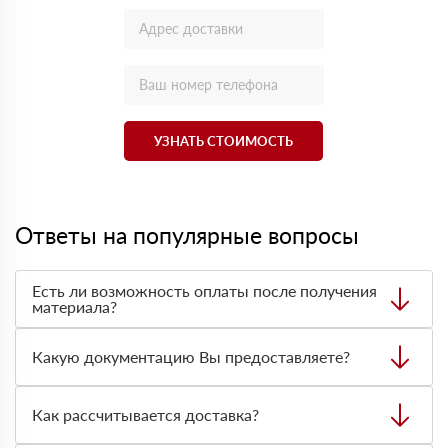
УЗНАТЬ СТОИМОСТЬ
Ответы на популярные вопросы
Есть ли возможность оплаты после получения
материала?
Да. Самый распространенный способ оплаты у нас -
оплата по факту получения товара. При этом, если
Какую документацию Вы предоставляете?
доставленный товар был ненадлежащего качества, то
Вы вправе от него отказаться.
С каждой товарной позицией мы предоставляем все
сертификаты и паспорта качества, а также товарно-
Как рассчитывается доставка?
транспортную накладную.