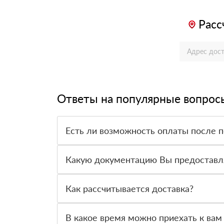
Расс
Ответы на популярные вопрос
Есть ли возможность оплаты после 
Да. Самый распространенный способ оплаты у н
вправе от него отказаться.
Какую документацию Вы предоставл
С каждой товарной позицией мы предоставляем
Как рассчитывается доставка?
После оформления заявки с Вами свяжется пер
стоимости и сроков доставки, которые впослед
В какое время можно приехать к вам