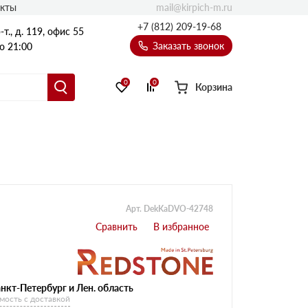
mail@kirpich-m.ru
акты
+7 (812) 209-19-68
т., д. 119, офис 55
Заказать звонок
о 21:00
0
0
Корзина
Арт. DekKaDVO-42748
нкт-Петербург и Лен. область
мость с доставкой