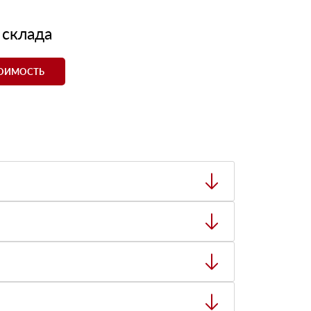
 склада
ТОИМОСТЬ
ный товар был ненадлежащего качества, то Вы
тную накладную.
ает заявку нашему логисту для оценки