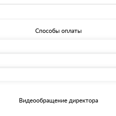
нкт-Петербург, Граждaнский пр-т., д. 119, офис 55 Режим работы: с 
ей системе налогообложения.
Способы оплаты
, возможна через системы электронных платежей.
иема материала после проверки качества и количества заказанног
15 и не более 19 символов
е номенклатуру товара, количество. После оплаты осуществляется 
щим банковским картам
Видеообращение директора