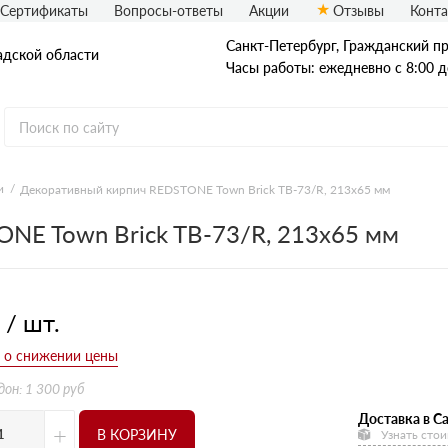
Сертификаты
Вопросы-ответы
Акции
Отзывы
Конт
Санкт-Петербург, Граждaнский пр-
адской области
Часы работы: ежедневно с 8:00 д
и
Декоративный кирпич REDSTONE Town Brick TB-73/R, 213х65 мм
Рядовой кирпич
NE Town Brick TB-73/R, 213х65 мм
Полнотелый
Пустотелый
 / шт.
дон: 1 300 руб
Доставка в Са
+
В КОРЗИНУ
Узнать стои