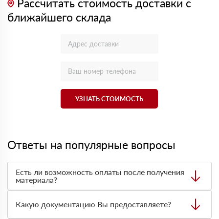
Рассчитать стоимость доставки с
ближайшего склада
УЗНАТЬ СТОИМОСТЬ
Ответы на популярные вопросы
Есть ли возможность оплаты после получения
материала?
Да. Самый распространенный способ оплаты у нас -
оплата по факту получения товара. При этом, если
Какую документацию Вы предоставляете?
доставленный товар был ненадлежащего качества, то