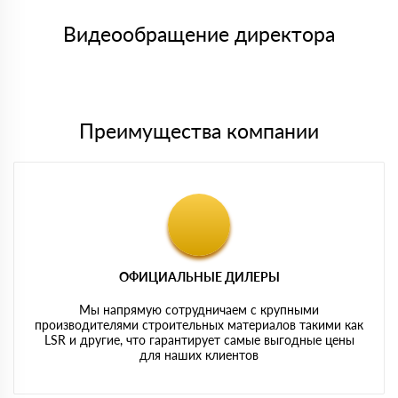
Номер карты (PAN) должен иметь не менее 15 и не более 19
товара, количество. После оплаты осуществляется доставка
символов
либо Вы забираете товар со склада самовывоза.
Видеообращение директора
Мы принимаем платежи с сайта по следующим банковским
картам
Преимущества компании
ОФИЦИАЛЬНЫЕ ДИЛЕРЫ
Мы напрямую сотрудничаем с крупными
производителями строительных материалов такими как
LSR и другие, что гарантирует самые выгодные цены
для наших клиентов