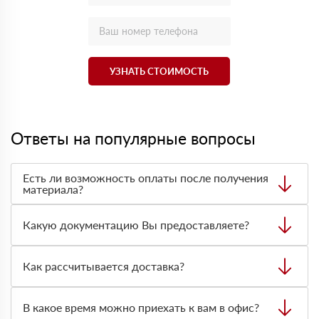
УЗНАТЬ СТОИМОСТЬ
Ответы на популярные вопросы
Есть ли возможность оплаты после получения
материала?
Да. Самый распространенный способ оплаты у нас -
оплата по факту получения товара. При этом, если
Какую документацию Вы предоставляете?
доставленный товар был ненадлежащего качества, то
Вы вправе от него отказаться.
С каждой товарной позицией мы предоставляем все
сертификаты и паспорта качества, а также товарно-
Как рассчитывается доставка?
транспортную накладную.
После оформления заявки с Вами свяжется
персональный менеджер для уточнения деталей заказа.
В какое время можно приехать к вам в офис?
Далее он передает заявку нашему логисту для оценки