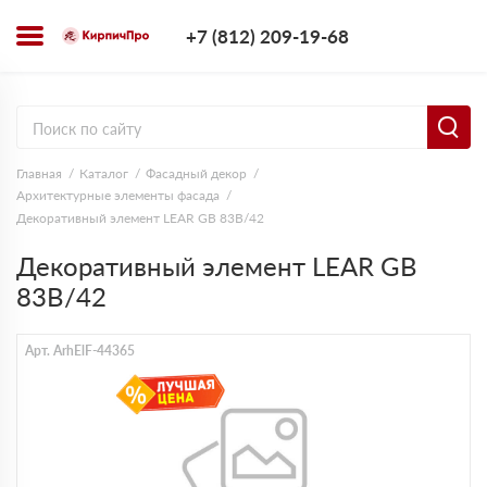
+7 (812) 209-1
+7 (812) 209-19-68
Заказать з
Главная
Каталог
Фасадный декор
Архитектурные элементы фасада
Декоративный элемент LEAR GB 83B/42
Декоративный элемент LEAR GB
83B/42
Арт. ArhElF-44365