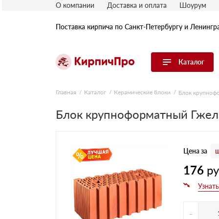
О компании
Доставка и оплата
Шоурум
Поставка кирпича по Санкт-Петербургу и Ленингр
Каталог
Перейти в каталог
Главная
Каталог
Керамические блоки
Блок крупноф
Блок крупноформатный Гжел
Строительный (рядовой) кирпич
Облицовочный (лицевой) кирпич
Керамический широкоформатный
блок
Цена за
ш
Фасадная плитка, камень, декор
Печной кирпич
176
р
Брусчатка и мощение
Кладочные смеси
-