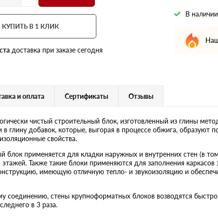
В наличии
КУПИТЬ В 1 КЛИК
Наш
ста
доставка при заказе сегодня
авка и оплата
Сертификаты
Отзывы
логически чистый строительный блок, изготовленный из глины мет
 в глину добавок, которые, выгорая в процессе обжига, образуют 
изоляционные свойства.
 блок применяется для кладки наружных и внутренних стен (в том
тажей. Также такие блоки применяются для заполнения каркасов 
конструкцию, имеющую отличную тепло- и звукоизоляцию и обесп
му соединению, стены крупноформатных блоков возводятся быстро.
леднего в 3 раза.